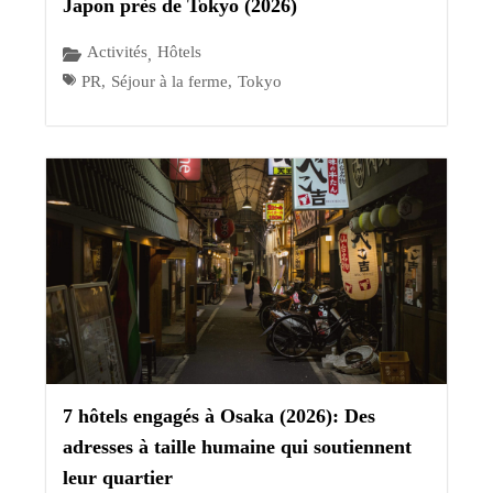
Japon près de Tokyo (2026)
Activités
Hôtels
,
PR
,
Séjour à la ferme
,
Tokyo
7 hôtels engagés à Osaka (2026): Des
adresses à taille humaine qui soutiennent
leur quartier