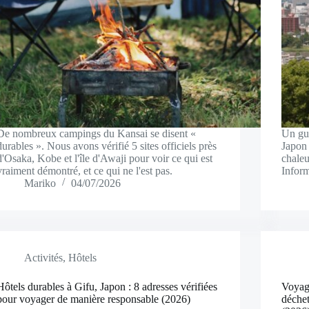
De nombreux campings du Kansai se disent «
Un gui
durables ». Nous avons vérifié 5 sites officiels près
Japon 
d'Osaka, Kobe et l'île d'Awaji pour voir ce qui est
chaleu
vraiment démontré, et ce qui ne l'est pas.
Inform
Mariko
04/07/2026
Activités
,
Hôtels
Hôtels durables à Gifu, Japon : 8 adresses vérifiées
Voyag
pour voyager de manière responsable (2026)
déchet