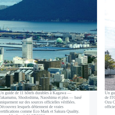
Un guide de 11 hôtels durables à Kagawa —
Un gui
Takamatsu, Shodoshima, Naoshima et plus — basé
de I
uniquement sur des sources officielles vérifiées.
Ozu Ca
Découvrez lesquels détiennent de vraies
offici
certifications comme Eco Mark et Sakura Quality.