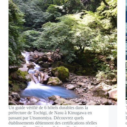
Un guide vérifié de 6 hôtels durables dans la
préfecture de Tochigi, de Nasu à Kinugawa en
passant par Utsunomiya. Découvrez quels
établissements détiennent des certifications réelles