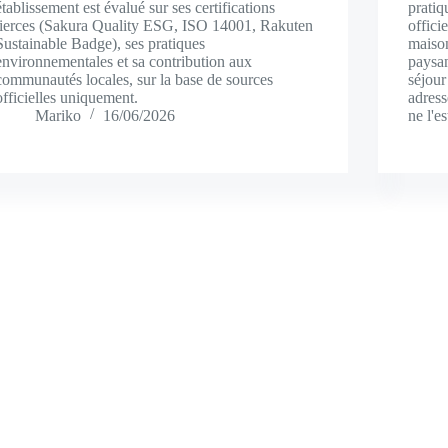
établissement est évalué sur ses certifications
pratiq
tierces (Sakura Quality ESG, ISO 14001, Rakuten
offici
Sustainable Badge), ses pratiques
maiso
environnementales et sa contribution aux
paysan
communautés locales, sur la base de sources
séjou
officielles uniquement.
adress
Mariko
16/06/2026
ne l'es