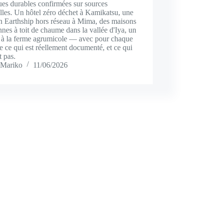
ues durables confirmées sur sources
elles. Un hôtel zéro déchet à Kamikatsu, une
n Earthship hors réseau à Mima, des maisons
nes à toit de chaume dans la vallée d'Iya, un
r à la ferme agrumicole — avec pour chaque
e ce qui est réellement documenté, et ce qui
t pas.
Mariko
11/06/2026