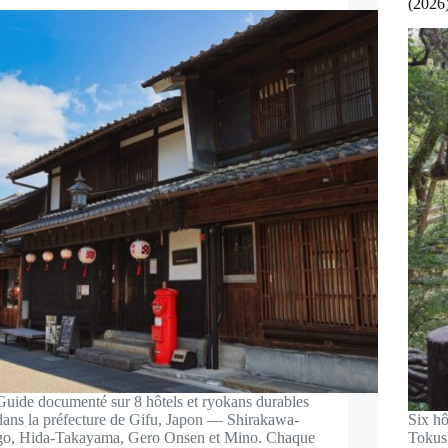
(2026
Guide documenté sur 8 hôtels et ryokans durables
dans la préfecture de Gifu, Japon — Shirakawa-
Six hô
go, Hida-Takayama, Gero Onsen et Mino. Chaque
Tokush