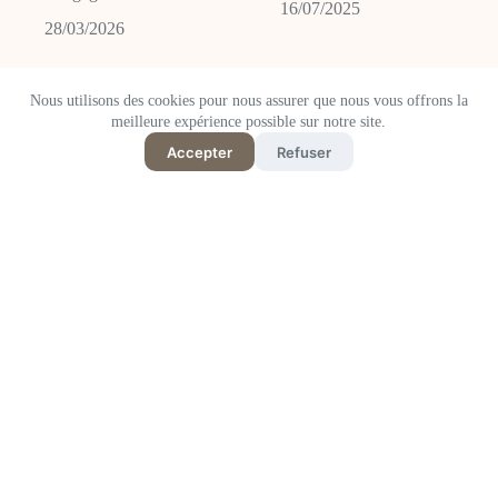
16/07/2025
28/03/2026
Nous utilisons des cookies pour nous assurer que nous vous offrons la
meilleure expérience possible sur notre site.
Accepter
Refuser
5 valises durables
10 hébergements locaux et
disponibles au Japon (2026)
durables à Okinawa, Japon:
: matériaux, réparabilité et
De la forêt de Yanbaru aux
transparence vérifiés sur les
îles Yaeyama
sites officiels
03/06/2026
21/04/2026
日本語