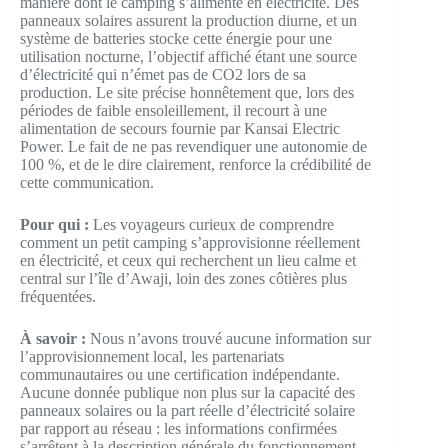
manière dont le camping s’alimente en électricité. Des
panneaux solaires assurent la production diurne, et un
système de batteries stocke cette énergie pour une
utilisation nocturne, l’objectif affiché étant une source
d’électricité qui n’émet pas de CO2 lors de sa
production. Le site précise honnêtement que, lors des
périodes de faible ensoleillement, il recourt à une
alimentation de secours fournie par Kansai Electric
Power. Le fait de ne pas revendiquer une autonomie de
100 %, et de le dire clairement, renforce la crédibilité de
cette communication.
Pour qui :
Les voyageurs curieux de comprendre
comment un petit camping s’approvisionne réellement
en électricité, et ceux qui recherchent un lieu calme et
central sur l’île d’Awaji, loin des zones côtières plus
fréquentées.
À savoir :
Nous n’avons trouvé aucune information sur
l’approvisionnement local, les partenariats
communautaires ou une certification indépendante.
Aucune donnée publique non plus sur la capacité des
panneaux solaires ou la part réelle d’électricité solaire
par rapport au réseau : les informations confirmées
s’arrêtent à la description générale du fonctionnement