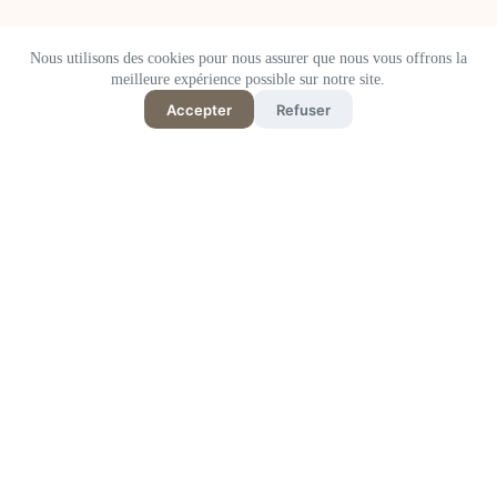
Nous utilisons des cookies pour nous assurer que nous vous offrons la
meilleure expérience possible sur notre site.
Accepter
Refuser
10 hébergements locaux et
HOTEL WHY : un
durables à Okinawa, Japon:
hébergement qui interroge
De la forêt de Yanbaru aux
l’avenir à partir des «
îles Yaeyama
déchets »
03/06/2026
08/01/2026
日本語
English