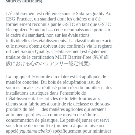
sources officielles)
L’établissement est référencé sous le Sakura Quality An
ESG Practice, un standard dont les critères ont été
formellement reconnus par le GSTC en tant que GSTC-
Recognized Standard — cette reconnaissance porte sur
le cadre du standard, non sur les évaluations
individuelles des établissements. La classification exacte
et le niveau obtenu doivent être confirmés via le registre
officiel Sakura Quality. L’établissement est également
titulaire de la certification MLIT Barrier-Free (観光施
設における心のバリアフリー認定制度).
La logique d’économie circulaire est ici appliquée de
manière concrète. Du bois de récupération issu de
sources locales est réutilisé pour créer du mobilier et des
installations artistiques dans l’ensemble de
l’établissement. Les articles de toilette fournis aux
clients sont fabriqués à partir de riz déclassé et de sous-
produits du blé — des matières agricoles qui seraient
autrement perdues — comme moyen de réduire la
consommation de plastique. Le petit-déjeuner est servi
sous forme de menu fixe (un bento à quatre niveaux
appelé
yujutamatebako
) spécifiquement pour minimiser