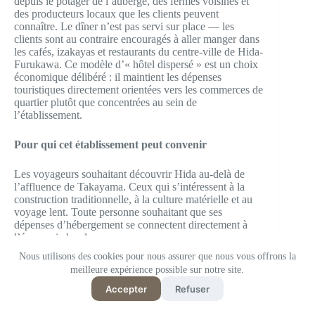
depuis le potager de l’auberge, des fermes voisines et
des producteurs locaux que les clients peuvent
connaître. Le dîner n’est pas servi sur place — les
clients sont au contraire encouragés à aller manger dans
les cafés, izakayas et restaurants du centre-ville de Hida-
Furukawa. Ce modèle d’« hôtel dispersé » est un choix
économique délibéré : il maintient les dépenses
touristiques directement orientées vers les commerces de
quartier plutôt que concentrées au sein de
l’établissement.
Pour qui cet établissement peut convenir
Les voyageurs souhaitant découvrir Hida au-delà de
l’affluence de Takayama. Ceux qui s’intéressent à la
construction traditionnelle, à la culture matérielle et au
voyage lent. Toute personne souhaitant que ses
dépenses d’hébergement se connectent directement à
l’économie locale.
Nous utilisons des cookies pour nous assurer que nous vous offrons la
À savoir
meilleure expérience possible sur notre site.
Accepter
Refuser
Aucune certification environnementale tierce
internationale n’a été confirmée via les sources