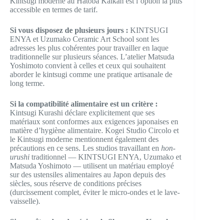
Kintsugi moderne au Hatoba Kaikan est l’option la plus
accessible en termes de tarif.
Si vous disposez de plusieurs jours :
KINTSUGI
ENYA et Uzumako Ceramic Art School sont les
adresses les plus cohérentes pour travailler en laque
traditionnelle sur plusieurs séances. L’atelier Matsuda
Yoshimoto convient à celles et ceux qui souhaitent
aborder le kintsugi comme une pratique artisanale de
long terme.
Si la compatibilité alimentaire est un critère :
Kintsugi Kurashi déclare explicitement que ses
matériaux sont conformes aux exigences japonaises en
matière d’hygiène alimentaire. Kogei Studio Circolo et
le Kintsugi moderne mentionnent également des
précautions en ce sens. Les studios travaillant en
hon-
urushi
traditionnel — KINTSUGI ENYA, Uzumako et
Matsuda Yoshimoto — utilisent un matériau employé
sur des ustensiles alimentaires au Japon depuis des
siècles, sous réserve de conditions précises
(durcissement complet, éviter le micro-ondes et le lave-
vaisselle).