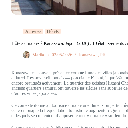
Activités
Hôtels
Hôtels durables à Kanazawa, Japon (2026) : 10 établissements cer
Mariko
02/05/2026
Kanazawa
,
PR
Kanazawa est souvent présentée comme l’une des villes japonaise
culturel. Les arts traditionnels — porcelaine Kutani, laque Waji
encore pratiqués activement. Le quartier des geishas Higashi Cha
anciens quartiers samuraï ont traversé les siècles sans subir les de
d’autres villes japonaises.
Ce contexte donne au tourisme durable une dimension particulièr
celle-ci lorsque la fréquentation touristique augmente ? Quels hô
et lesquels se contentent d’apposer le mot « durable » sur leur br
Ce guide recense des établissements à Kanazawa dont les enga