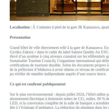
Localisation
| À 3 minutes à pied de la gare JR Kanazawa, qua
Présentation
Grand hôtel de ville directement relié à la gare de Kanazawa. En a
Gyoiko Zakura » dans le cadre du label Sakura Quality An ESG 
élevé d’un système à cinq niveaux construit sur les référentiels
Sustainable Tourism Council), l’organisme international qui défin
certifications de tourisme durable. Selon les documents propres à l
de la préfecture d’Ishikawa à avoir obtenu ce niveau de certific
pu vérifier de manière indépendante auprès d’une source tierce.
Ce qui est confirmé publiquement
Sur le plan environnemental : depuis juillet 2024, l’hôtel utili
abonnement électrique à émissions nettes de CO₂ nulles. 90 % de 
LED, et la conversion complète de la salle de banquet a sensibl
liée à l’éclairage d’ambiance. La réduction du plastique dans les p