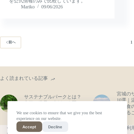
を公式情報のみで比較しています。
Mariko
09/06/2026
1
前へ
よく読まれている記事
宮城の
サステナブルパークとは？
10選
定義・世界の事例・公園の
承・食
思想史をやさしく解説
わかるこ
We use cookies to ensure that we give you the best
experience on our website.
Accept
Decline
English
利
Français