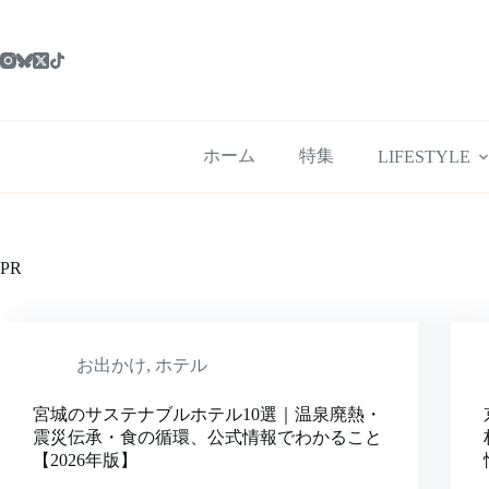
コ
ン
テ
ン
ツ
へ
ス
ホーム
特集
LIFESTYLE
キ
ッ
プ
PR
お出かけ
,
ホテル
宮城のサステナブルホテル10選｜温泉廃熱・
震災伝承・食の循環、公式情報でわかること
【2026年版】