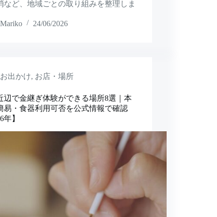
消など、地域ごとの取り組みを整理しま
。
Mariko
24/06/2026
お出かけ
,
お店・場所
近辺で金継ぎ体験ができる場所8選｜本
簡易・食器利用可否を公式情報で確認
26年】