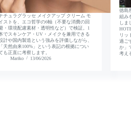
徳島
ナチュラグラッセ メイクアップ クリーム モ
組み
イストを、エコ哲学の6軸（不要な消費の回
しま
避・環境配慮素材・透明性など）で検証。1
HO
本でスキンケア・UV・メイクを兼用できる
リッド
設計や国内製造という強みを評価しながら、
過ご
「天然由来100%」という表記の根拠につい
か」
ても正直に考察します。
考え
Mariko
13/06/2026