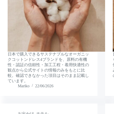
日本で購入できるサステナブルなオーガニッ
クコットンドレス4ブランドを、原料の有機
性・認証の信頼性・加工工程・着用快適性の
観点から公式サイトの情報のみをもとに比
較。確認できなかった項目はそのまま記載し
ています。
Mariko
22/06/2026
お出かけ
,
ホテル