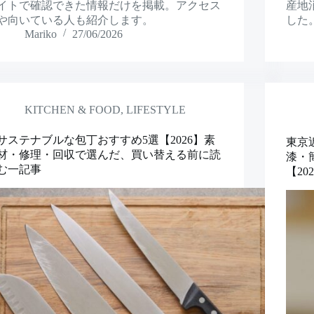
イトで確認できた情報だけを掲載。アクセス
産地
や向いている人も紹介します。
した
Mariko
27/06/2026
KITCHEN & FOOD
,
LIFESTYLE
サステナブルな包丁おすすめ5選【2026】素
東京
材・修理・回収で選んだ、買い替える前に読
漆・
む一記事
【20