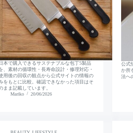
日本で購入できるサステナブルな包丁5製品
公式
を、素材の循環性・長寿命設計・修理対応・
か所
使用後の回収の観点から公式サイトの情報の
法へ
みをもとに比較。確認できなかった項目はそ
のまま記載しています。
Mariko
20/06/2026
BEAUTY
,
LIFESTYLE