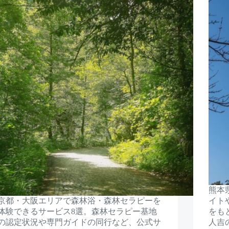
熊本
京都・大阪エリアで森林浴・森林セラピーを
イト
体験できるサービス8選。森林セラピー基地
をも
の認定状況や専門ガイドの同行など、公式サ
人吉