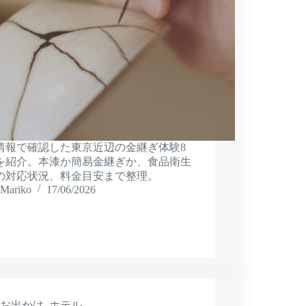
情報で確認した東京近辺の金継ぎ体験8
を紹介。本漆か簡易金継ぎか、食品衛生
の対応状況、料金目安まで整理。
Mariko
17/06/2026
お出かけ
,
ホテル