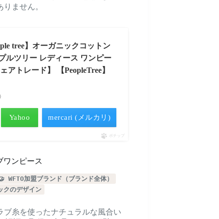
ありません。
le tree】オーガニックコットン
プルツリー レディース ワンピー
ェアトレード】 【PeopleTree】
べ）
Yahoo
mercari (メルカリ)
ポチップ
リーブワンピース
🤝 WFTO加盟ブランド（ブランド全体）
タックのデザイン
ラブ糸を使ったナチュラルな風合い