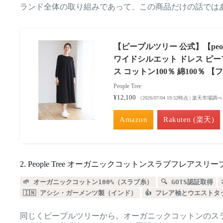
ランド全体の取り組みであって、この商品だけの話では
【ピープルツリー 公式】【peop
ワイドシルエット ドレス ピー
ス コットン100％ 綿100％ 【フ
People Tree
¥12,100
（2026/07/04 19:52時点 | 楽天市場調
Amazon
Rakuten (楽天)
2. People Tree オーガニックコットンスラブフレアス
🌱 オーガニックコットン100%（スラブ糸）
🔍 GOTS認証取得
🇮🇳 アシシ・ガーメンツ製（インド）
👍 フレア袖とウエスト
同じくピープルツリーから。オーガニックコットンのス