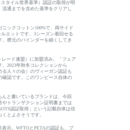
キスタイル世界基準）認証の取得が明
、流通までを含めた基準をクリアし
ニックコットン100%で、両サイド
シルエットです。3シーズン着回せる
す。襟元のバインダーを細くしてき
アトレード連盟）に加盟済み。「フェア
。2023年秋冬コレクションから
求める人々の会）のヴィーガン認証も
の確認です。このワンピース自体の
ちんと書いているブランドは、今回
号やトランザクション証明書までは
OTS認証取得」という記載自体は信
おくとよさそうです。
表示。WFTOとPETAの認証も、ブ