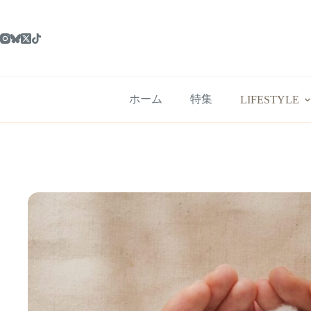
コ
ン
テ
ン
ツ
へ
ス
ホーム
特集
LIFESTYLE
キ
ッ
プ