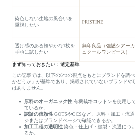
染色しない生地の風合いを
PRISTINE
重視したい
透け感のある軽やかな1枚を
無印良品（強撚シアーカ
手頃に試したい
ュクールワンピース）
まず知っておきたい：選定基準
この記事では、以下の6つの視点をもとにブランドを調
かどうか」が基準であり、掲載されていないブランドや
はありません。
原料のオーガニック性
有機栽培コットンを使用し
ているか。
認証の信頼性
GOTSやOCSなど、原料・加工・流
ジまたはブランドページで確認できるか。
加工工程の透明性
染色・仕上げ・縫製・流通につ
るか。