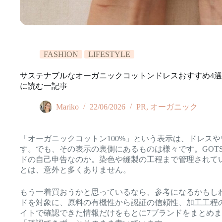
FASHION
LIFESTYLE
サステナブルなオーガニックコットンドレスおすすめ4選【
に読む一記事
Mariko
22/06/2026
PR
,
オーガニック
「オーガニックコットン100%」という表示は、ドレス
す。でも、その表示の裏側にあるものは様々です。GOT
ドの自己申告なのか。染色や縫製の工程まで管理されて
とは、意外と多くありません。
もう一着買おうかと思っているなら、参考になるかもし
ドを対象に、原料の有機性から認証の信頼性、加工工程
イトで確認できた情報だけをもとに7ブランドをまとめ