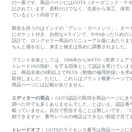
の一着です。商品ページにはGOTS（オーガニック・テ
記されています。原料だけでなく、生産から加工、保管
ているという内容です。
製造を担うのはインドの「アシシ・ガーメンツ」。オーガ
にポケット付き。自然なAラインで、ややゆったりめの
設計で、ロングセラー商品のリニューアル版にあたりま
ちんと感を出し、身丈と袖丈は長めに調整されました。
ブランド全体としては、1996年からWFTO（世界フェ
トレード10の指針」を守る団体として認証を受けています
は、商品全体の8割以上でPETA（動物の倫理的扱いを
取得しました。ただし、これらはブランド概要ページで
商品ページには記載がありません。
エディターの視点：
GOTS認証の取得を商品ページにき
調べた中でも多くありませんでした。とはいえ、認証番
載っていません。自分で照合することは難しいです。「G
頼できますが、番号レベルの検証はできない前提で見て
トレードオフ：
GOTSのライセンス番号は商品ページに非