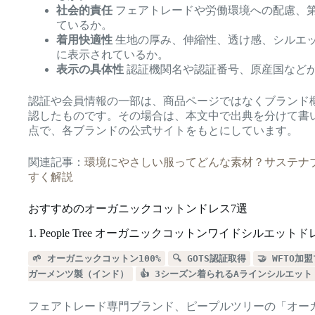
社会的責任
フェアトレードや労働環境への配慮、
ているか。
着用快適性
生地の厚み、伸縮性、透け感、シルエ
に表示されているか。
表示の具体性
認証機関名や認証番号、原産国など
認証や会員情報の一部は、商品ページではなくブランド
認したものです。その場合は、本文中で出典を分けて書いて
点で、各ブランドの公式サイトをもとにしています。
関連記事：
環境にやさしい服ってどんな素材？サステナ
すく解説
おすすめのオーガニックコットンドレス7選
1. People Tree オーガニックコットンワイドシルエットド
🌱 オーガニックコットン100%
🔍 GOTS認証取得
🤝 WFTO
ガーメンツ製（インド）
👍 3シーズン着られるAラインシルエット
フェアトレード専門ブランド、ピープルツリーの「オー