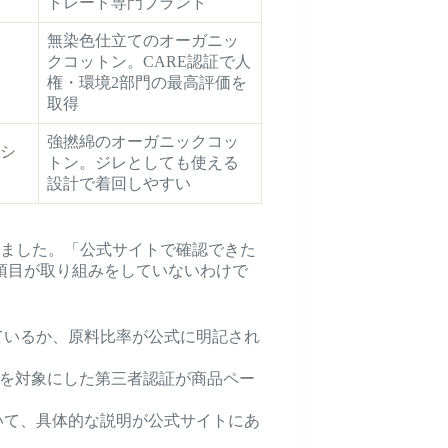
トレード専門ブランド
無染色仕立てのオーガニッ
クコットン。CARE認証で人
権・環境2部門の最高評価を
取得
強撚綿のオーガニックコッ
シ
トン。ジレとしても使える
設計で着回しやすい
べました。「公式サイトで確認できた
項目が取り組みをしていないわけで
ているか、原料比率が公式に明記され
通を対象にした第三者認証が商品ペー
いて、具体的な説明が公式サイトにあ