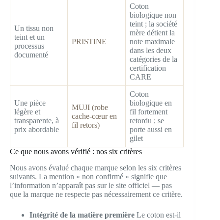
Coton
biologique non
teint ; la société
Un tissu non
mère détient la
teint et un
PRISTINE
note maximale
processus
dans les deux
documenté
catégories de la
certification
CARE
Coton
Une pièce
biologique en
MUJI (robe
légère et
fil fortement
cache-cœur en
transparente, à
retordu ; se
fil retors)
prix abordable
porte aussi en
gilet
Ce que nous avons vérifié : nos six critères
Nous avons évalué chaque marque selon les six critères
suivants. La mention « non confirmé » signifie que
l’information n’apparaît pas sur le site officiel — pas
que la marque ne respecte pas nécessairement ce critère.
Intégrité de la matière première
Le coton est-il