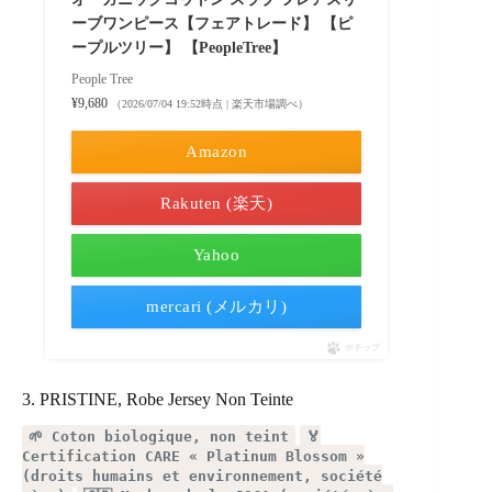
ーブワンピース【フェアトレード】 【ピ
ープルツリー】 【PeopleTree】
People Tree
¥9,680
（2026/07/04 19:52時点 | 楽天市場調べ）
Amazon
Rakuten (楽天)
Yahoo
mercari (メルカリ)
ポチップ
3. PRISTINE, Robe Jersey Non Teinte
🌱 Coton biologique, non teint
🏅
Certification CARE « Platinum Blossom »
(droits humains et environnement, société