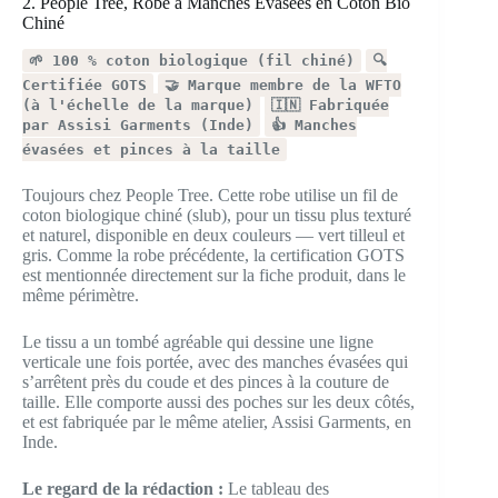
2. People Tree, Robe à Manches Évasées en Coton Bio
Chiné
🌱 100 % coton biologique (fil chiné)
🔍
Certifiée GOTS
🤝 Marque membre de la WFTO
(à l'échelle de la marque)
🇮🇳 Fabriquée
par Assisi Garments (Inde)
👍 Manches
évasées et pinces à la taille
Toujours chez People Tree. Cette robe utilise un fil de
coton biologique chiné (slub), pour un tissu plus texturé
et naturel, disponible en deux couleurs — vert tilleul et
gris. Comme la robe précédente, la certification GOTS
est mentionnée directement sur la fiche produit, dans le
même périmètre.
Le tissu a un tombé agréable qui dessine une ligne
verticale une fois portée, avec des manches évasées qui
s’arrêtent près du coude et des pinces à la couture de
taille. Elle comporte aussi des poches sur les deux côtés,
et est fabriquée par le même atelier, Assisi Garments, en
Inde.
Le regard de la rédaction :
Le tableau des