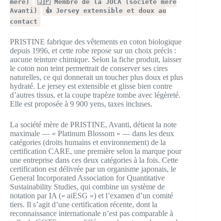
mère)
🇯🇵 Membre de la JOCA (société mère
Avanti)
👍 Jersey extensible et doux au
contact
PRISTINE fabrique des vêtements en coton biologique
depuis 1996, et cette robe repose sur un choix précis :
aucune teinture chimique. Selon la fiche produit, laisser
le coton non teint permettrait de conserver ses cires
naturelles, ce qui donnerait un toucher plus doux et plus
hydraté. Le jersey est extensible et glisse bien contre
d’autres tissus, et la coupe trapèze tombe avec légèreté.
Elle est proposée à 9 900 yens, taxes incluses.
La société mère de PRISTINE, Avanti, détient la note
maximale — « Platinum Blossom » — dans les deux
catégories (droits humains et environnement) de la
certification CARE, une première selon la marque pour
une entreprise dans ces deux catégories à la fois. Cette
certification est délivrée par un organisme japonais, le
General Incorporated Association for Quantitative
Sustainability Studies, qui combine un système de
notation par IA (« aiESG ») et l’examen d’un comité
tiers. Il s’agit d’une certification récente, dont la
reconnaissance internationale n’est pas comparable à