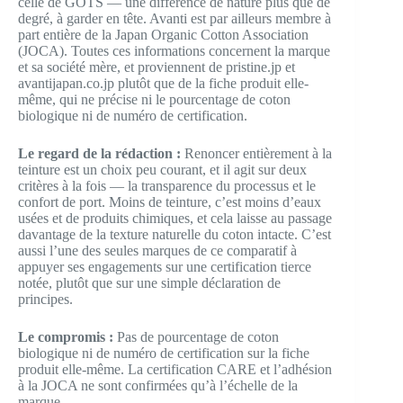
celle de GOTS — une différence de nature plus que de
degré, à garder en tête. Avanti est par ailleurs membre à
part entière de la Japan Organic Cotton Association
(JOCA). Toutes ces informations concernent la marque
et sa société mère, et proviennent de pristine.jp et
avantijapan.co.jp plutôt que de la fiche produit elle-
même, qui ne précise ni le pourcentage de coton
biologique ni de numéro de certification.
Le regard de la rédaction :
Renoncer entièrement à la
teinture est un choix peu courant, et il agit sur deux
critères à la fois — la transparence du processus et le
confort de port. Moins de teinture, c’est moins d’eaux
usées et de produits chimiques, et cela laisse au passage
davantage de la texture naturelle du coton intacte. C’est
aussi l’une des seules marques de ce comparatif à
appuyer ses engagements sur une certification tierce
notée, plutôt que sur une simple déclaration de
principes.
Le compromis :
Pas de pourcentage de coton
biologique ni de numéro de certification sur la fiche
produit elle-même. La certification CARE et l’adhésion
à la JOCA ne sont confirmées qu’à l’échelle de la
marque.