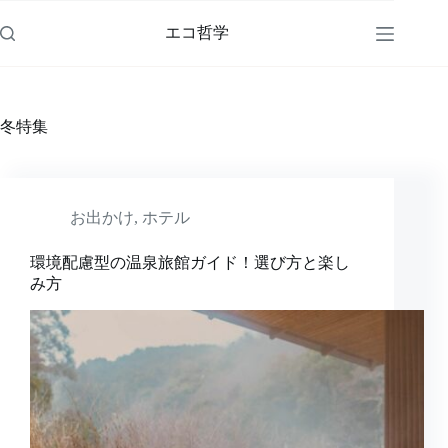
コ
ン
エコ哲学
テ
ン
ツ
へ
冬特集
ス
キ
ッ
プ
お出かけ
,
ホテル
環境配慮型の温泉旅館ガイド！選び方と楽し
み方