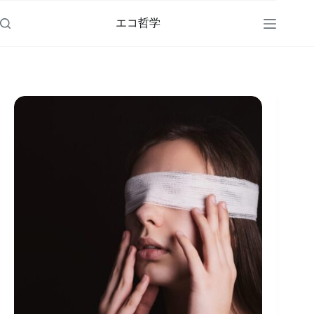
コ
ン
エコ哲学
テ
ン
ツ
へ
ス
キ
ッ
プ