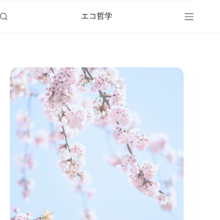
コ
ン
エコ哲学
テ
ン
ツ
へ
ス
キ
ッ
プ