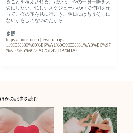
ることを考えさせる。だから、今の一瞬一瞬を大
切にしたい。忙しいスケジュールの中で時間を作
って、桜の花を見に行こう。明日にはもうそこに
ないかもしれないのだから。
参照
https://innosho.co.jp/web-mag-
11%E3%80%80%E6%A1%9C%E3%81%A8%E6%97
%A5%E6%9C%AC%E4%BA%BA/
ほかの記事を読む