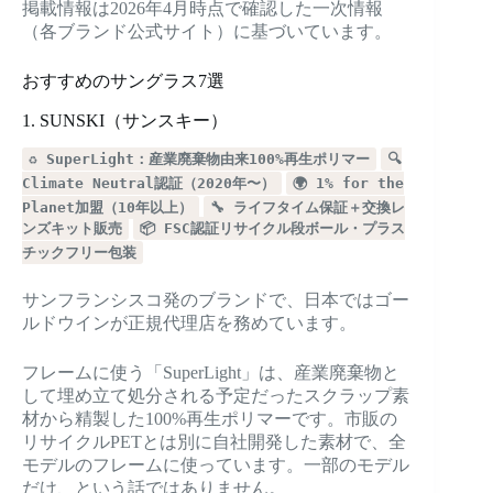
掲載情報は2026年4月時点で確認した一次情報
（各ブランド公式サイト）に基づいています。
おすすめのサングラス7選
1. SUNSKI（サンスキー）
♻️ SuperLight：産業廃棄物由来100%再生ポリマー
🔍
Climate Neutral認証（2020年〜）
🌍 1% for the
Planet加盟（10年以上）
🔧 ライフタイム保証＋交換レ
ンズキット販売
📦 FSC認証リサイクル段ボール・プラス
チックフリー包装
サンフランシスコ発のブランドで、日本ではゴー
ルドウインが正規代理店を務めています。
フレームに使う「SuperLight」は、産業廃棄物と
して埋め立て処分される予定だったスクラップ素
材から精製した100%再生ポリマーです。市販の
リサイクルPETとは別に自社開発した素材で、全
モデルのフレームに使っています。一部のモデル
だけ、という話ではありません。