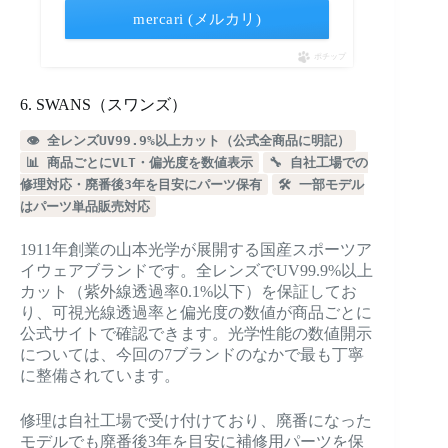
mercari (メルカリ)
ポチップ
6. SWANS（スワンズ）
👁️ 全レンズUV99.9%以上カット（公式全商品に明記）
📊 商品ごとにVLT・偏光度を数値表示
🔧 自社工場での
修理対応・廃番後3年を目安にパーツ保有
🛠️ 一部モデル
はパーツ単品販売対応
1911年創業の山本光学が展開する国産スポーツア
イウェアブランドです。全レンズでUV99.9%以上
カット（紫外線透過率0.1%以下）を保証してお
り、可視光線透過率と偏光度の数値が商品ごとに
公式サイトで確認できます。光学性能の数値開示
については、今回の7ブランドのなかで最も丁寧
に整備されています。
修理は自社工場で受け付けており、廃番になった
モデルでも廃番後3年を目安に補修用パーツを保