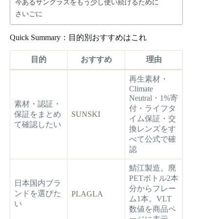
今あるサングラスをもう少し使い続けるために
さいごに
Quick Summary：目的別おすすめはこれ
目的
おすすめ
理由
再生素材・
Climate
Neutral・1%寄
素材・認証・
付・ライフタ
保証をまとめ
SUNSKI
イム保証・交
て確認したい
換レンズをす
べて公式で確
認
鯖江製造。廃
PETボトル2本
日本国内ブラ
分からフレー
ンドを選びた
PLAGLA
ム1本。VLT
い
数値を商品ペ