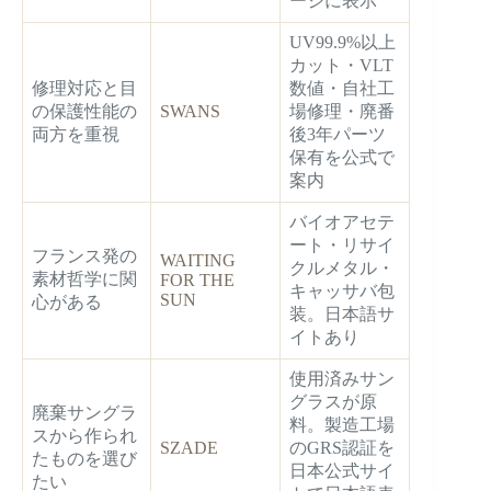
ージに表示
UV99.9%以上
カット・VLT
修理対応と目
数値・自社工
の保護性能の
SWANS
場修理・廃番
両方を重視
後3年パーツ
保有を公式で
案内
バイオアセテ
ート・リサイ
フランス発の
WAITING
クルメタル・
素材哲学に関
FOR THE
キャッサバ包
SUN
心がある
装。日本語サ
イトあり
使用済みサン
グラスが原
廃棄サングラ
料。製造工場
スから作られ
SZADE
のGRS認証を
たものを選び
日本公式サイ
たい