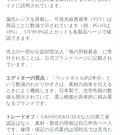
イトに説明されています。
偏光レンズを搭載し、可視光線透過率（VLT）は
商品ごとに数値で示されています（例：PG-03は
18%）。UV99.9%以上カットも各製品ページで確
認できます。
売上の一部が公益財団法人「海の羽根募金」に寄
付されることは、
公式ブランドページ
に記載され
ています。
エディターの視点：
「ペットボトル約2本分」と
いう数値のわかりやすさは、素材の由来を伝える
ときによく機能します。日本製で、光学性能の数
値も開示されていて、選ぶ根拠が具体的に積み重
なるブランドです。
トレードオフ：
GRSやOEKO-TEXなどの第三者
認証はなく、素材・製造の情報は自己申告ベース
です。修理・保証の公式案内は現時点では見当た