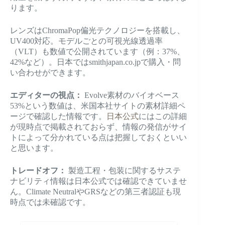
ります。
レンズはChromaPop偏光テクノロジーを搭載し、
UV400対応。モデルごとの可視光線透過率
（VLT）も数値で公開されています（例：37%、
42%など）。日本ではsmithjapan.co.jpで購入・問
い合わせができます。
エディターの視点：
Evolve素材のバイオベース
53%という数値は、米国本社サイトの素材詳細ペ
ージで確認した情報です。
日本公式
にはこの詳細
が現時点で掲載されておらず、情報の発信がサイ
トによって分かれている点は把握しておくといい
と思います。
トレードオフ：
製造工程・包装に関するサステ
ナビリティ情報は日本公式では確認できていませ
ん。Climate NeutralやGRSなどの第三者認証も現
時点では未確認です。