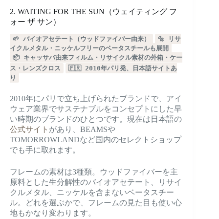
2. WAITING FOR THE SUN（ウェイティング フ
ォー ザ サン）
🌱 バイオアセテート（ウッドファイバー由来）
🔩 リサ
イクルメタル・ニッケルフリーのベータスチールも展開
📦 キャッサバ由来フィルム・リサイクル素材の外箱・ケー
ス・レンズクロス
🇫🇷 2010年パリ発、日本語サイトあ
り
2010年にパリで立ち上げられたブランドで、アイ
ウェア業界でサステナブルをコンセプトにした早
い時期のブランドのひとつです。現在は日本語の
公式サイト
があり、BEAMSや
TOMORROWLANDなど国内のセレクトショップ
でも手に取れます。
フレームの素材は3種類。ウッドファイバーを主
原料とした生分解性のバイオアセテート、リサイ
クルメタル、ニッケルを含まないベータスチー
ル。どれを選ぶかで、フレームの見た目も使い心
地もかなり変わります。