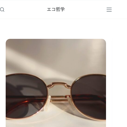
コ
ン
エコ哲学
テ
ン
ツ
へ
ス
キ
ッ
プ