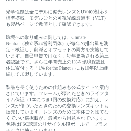
光学性能は全モデルに偏光レンズとUV400対応を
標準搭載。モデルごとの可視光線透過率（VLT）
も製品ページで数値として確認できます。
環境への取り組みに関しては、Climate
Neutral（独立系非営利団体）が毎年の排出量を測
定・検証し、削減とオフセットの両方を実施して
います。自己申告ではなく、毎年更新される第三
者認証です。さらに年間売上の1%を環境保護団
体に寄付する「1% for the Planet」にも10年以上継
続して加盟しています。
製品を長く使うための仕組みも公式サイトで案内
されています。フレームが壊れたときのライフタ
イム保証（1本につき1回の交換対応）に加え、レ
ンズが傷ついたときのための交換レンズキットも
販売しています。レンズのために本体ごと捨てな
くていい選択肢が、最初から用意されています。
包装はFSC認証のリサイクル段ボールで、プラス
チックは使っていません。