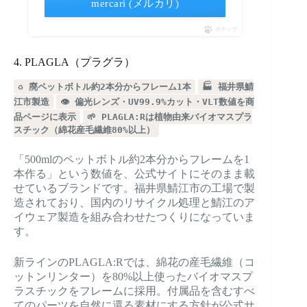
mercari (メルカリ)
ポチップ
4. PLAGLA（プラグラ）
♻️ 廃ペットボトル約2本分からフレーム1本
🏭 福井県鯖
江市製造
👁️ 偏光レンズ・UV99.9%カット・VLT数値を商
品ページに表示
🌱 PLAGLA:Rは植物由来バイオマスプラ
スチック（綿花産毛繊維80%以上）
「500mlのペットボトル約2本分からフレームを1
本作る」という数値を、公式サイトにそのまま載
せているブランドです。福井県鯖江市の工場で製
造されており、国内のリサイクル処理と鯖江のア
イウェア製造を組み合わせたつくりになっていま
す。
新ラインのPLAGLA:Rでは、綿花の産毛繊維（コ
ットンリンター）を80%以上使ったバイオマスプ
ラスチックをフレームに採用。付属品を含むすべ
てのパーツを自然に還る素材にする方針が公式サ