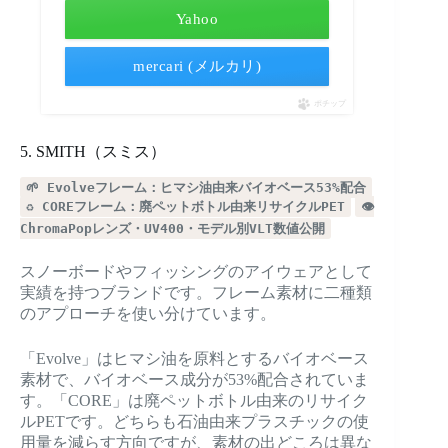
Yahoo
mercari (メルカリ)
ポチップ
5. SMITH（スミス）
🌱 Evolveフレーム：ヒマシ油由来バイオベース53%配合
♻️ COREフレーム：廃ペットボトル由来リサイクルPET
👁️
ChromaPopレンズ・UV400・モデル別VLT数値公開
スノーボードやフィッシングのアイウェアとして
実績を持つブランドです。フレーム素材に二種類
のアプローチを使い分けています。
「Evolve」はヒマシ油を原料とするバイオベース
素材で、バイオベース成分が53%配合されていま
す。「CORE」は廃ペットボトル由来のリサイク
ルPETです。どちらも石油由来プラスチックの使
用量を減らす方向ですが、素材の出どころは異な