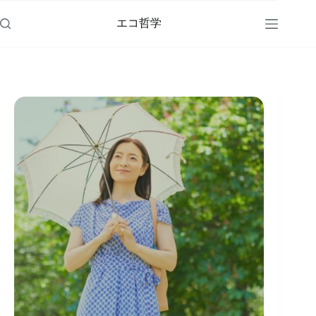
コ
ン
エコ哲学
テ
ン
ツ
へ
ス
キ
ッ
プ