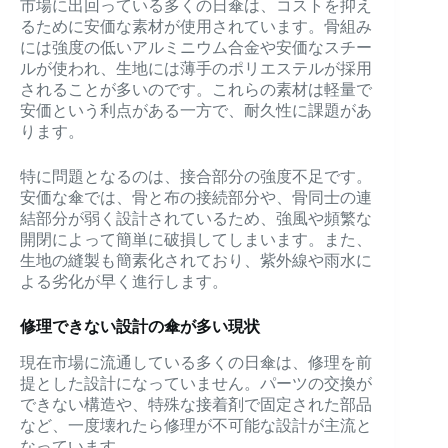
市場に出回っている多くの日傘は、コストを抑え
るために安価な素材が使用されています。骨組み
には強度の低いアルミニウム合金や安価なスチー
ルが使われ、生地には薄手のポリエステルが採用
されることが多いのです。これらの素材は軽量で
安価という利点がある一方で、耐久性に課題があ
ります。
特に問題となるのは、接合部分の強度不足です。
安価な傘では、骨と布の接続部分や、骨同士の連
結部分が弱く設計されているため、強風や頻繁な
開閉によって簡単に破損してしまいます。また、
生地の縫製も簡素化されており、紫外線や雨水に
よる劣化が早く進行します。
修理できない設計の傘が多い現状
現在市場に流通している多くの日傘は、修理を前
提とした設計になっていません。パーツの交換が
できない構造や、特殊な接着剤で固定された部品
など、一度壊れたら修理が不可能な設計が主流と
なっています。