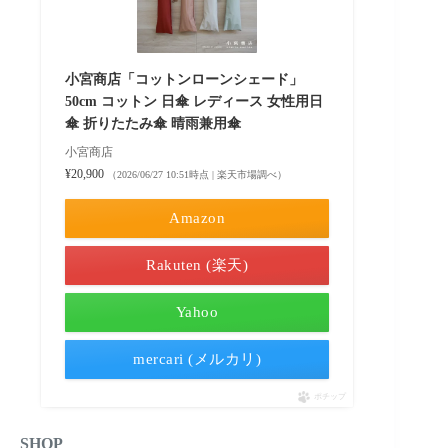
小宮商店「コットンローンシェード」
50cm コットン 日傘 レディース 女性用日
傘 折りたたみ傘 晴雨兼用傘
小宮商店
¥20,900
（2026/06/27 10:51時点 | 楽天市場調べ）
Amazon
Rakuten (楽天)
Yahoo
mercari (メルカリ)
ポチップ
SHOP