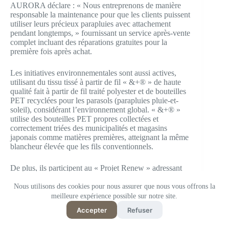
AURORA déclare : « Nous entreprenons de manière
responsable la maintenance pour que les clients puissent
utiliser leurs précieux parapluies avec attachement
pendant longtemps, » fournissant un service après-vente
complet incluant des réparations gratuites pour la
première fois après achat.
Les initiatives environnementales sont aussi actives,
utilisant du tissu tissé à partir de fil « &+® » de haute
qualité fait à partir de fil traité polyester et de bouteilles
PET recyclées pour les parasols (parapluies pluie-et-
soleil), considérant l’environnement global. « &+® »
utilise des bouteilles PET propres collectées et
correctement triées des municipalités et magasins
japonais comme matières premières, atteignant la même
blancheur élevée que les fils conventionnels.
De plus, ils participent au « Projet Renew » adressant
les problèmes de déchets dans l’industrie textile,
s’engageant activement dans la collecte et le recyclage
Nous utilisons des cookies pour nous assurer que nous vous offrons la
de vêtements et tissus jetés pour les transformer en fil
meilleure expérience possible sur notre site.
recyclé.
Accepter
Refuser
Ils participent aussi au projet ORGABITS, promouvant