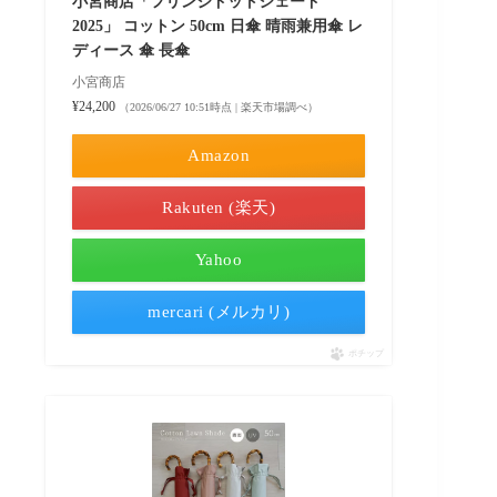
小宮商店「フリンジドットシェード
2025」 コットン 50cm 日傘 晴雨兼用傘 レ
ディース 傘 長傘
小宮商店
¥24,200
（2026/06/27 10:51時点 | 楽天市場調べ）
Amazon
Rakuten (楽天)
Yahoo
mercari (メルカリ)
ポチップ