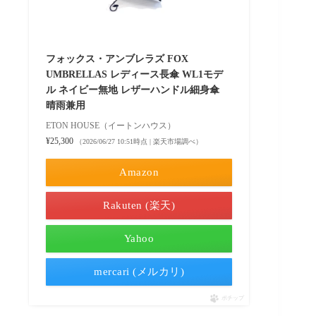
フォックス・アンブレラズ FOX
UMBRELLAS レディース長傘 WL1モデ
ル ネイビー無地 レザーハンドル細身傘
晴雨兼用
ETON HOUSE（イートンハウス）
¥25,300
（2026/06/27 10:51時点 | 楽天市場調べ）
Amazon
Rakuten (楽天)
Yahoo
mercari (メルカリ)
ポチップ