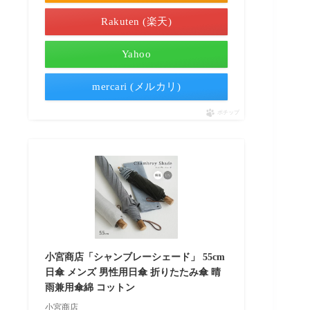
Rakuten (楽天)
Yahoo
mercari (メルカリ)
ポチップ
小宮商店「シャンブレーシェード」 55cm
日傘 メンズ 男性用日傘 折りたたみ傘 晴
雨兼用傘綿 コットン
小宮商店