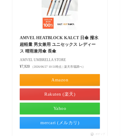
AMVEL HEATBLOCK KALCT 日傘 撥水
超軽量 男女兼用 ユニセックス レディー
ス 晴雨兼用傘 長傘
AMVEL UMBRELLA STORE
¥7,920
（2026/06/27 10:51時点 | 楽天市場調べ）
Amazon
Rakuten (楽天)
Yahoo
mercari (メルカリ)
ポチップ