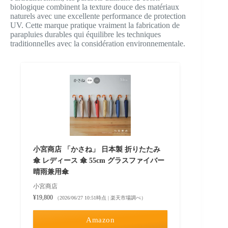
biologique combinent la texture douce des matériaux
naturels avec une excellente performance de protection
UV. Cette marque pratique vraiment la fabrication de
parapluies durables qui équilibre les techniques
traditionnelles avec la considération environnementale.
小宮商店 「かさね」 日本製 折りたたみ
傘 レディース 傘 55cm グラスファイバー
晴雨兼用傘
小宮商店
¥19,800
（2026/06/27 10:51時点 | 楽天市場調べ）
Amazon