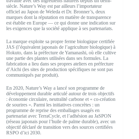
travaille avec des ingrédients naturels depuis un demi-
siècle. Nature’s Way est par ailleurs l’importateur
officiel au Japon de Weleda et Dr. Bronner’s, deux
marques dont la réputation en matière de transparence
est établie en Europe — ce qui donne une indication sur
les exigences que la société applique à ses partenariats.
La marque exploite sa propre ferme biologique certifiée
JAS (l’équivalent japonais de l’agriculture biologique) à
Hokuto, dans la préfecture de Yamanashi, où elle cultive
une partie des plantes utilisées dans ses formules. La
fabrication a lieu dans ses propres ateliers en préfecture
d’Aichi (les sites de production spécifiques ne sont pas
communiqués par produit).
En 2020, Nature’s Way a lancé son programme de
développement durable articulé autour de trois objectifs
: économie circulaire, neutralité carbone et « co-création
de sourires ». Parmi les initiatives concrètes : un
programme de reprise des emballages usagés en
partenariat avec TerraCycle, et l’adhésion au JaSPON
(réseau japonais pour l’huile de palme durable), avec un
objectif déclaré de transition vers des sources certifiées
RSPO d’ici 2030.