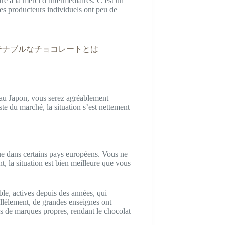
tre à la merci d’intermédiaires. C’est un
les producteurs individuels ont peu de
サステナブルなチョコレートとは
r au Japon, vous serez agréablement
te du marché, la situation s’est nettement
ue dans certains pays européens. Vous ne
t, la situation est bien meilleure que vous
e, actives depuis des années, qui
rallèlement, de grandes enseignes ont
s de marques propres, rendant le chocolat