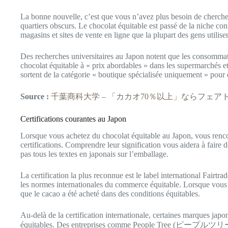
La bonne nouvelle, c’est que vous n’avez plus besoin de cherche
quartiers obscurs. Le chocolat équitable est passé de la niche co
magasins et sites de vente en ligne que la plupart des gens utilisen
Des recherches universitaires au Japon notent que les consomma
chocolat équitable à « prix abordables » dans les supermarchés et
sortent de la catégorie « boutique spécialisée uniquement » pour 
Source :
千葉商科大学 – 「カカオ70％以上」ならフェ
Certifications courantes au Japon
Lorsque vous achetez du chocolat équitable au Japon, vous rencon
certifications. Comprendre leur signification vous aidera à faire 
pas tous les textes en japonais sur l’emballage.
La certification la plus reconnue est le label international Fairtr
les normes internationales du commerce équitable. Lorsque vous
que le cacao a été acheté dans des conditions équitables.
Au-delà de la certification internationale, certaines marques japo
équitables. Des entreprises comme People Tree (ピープルツリー),