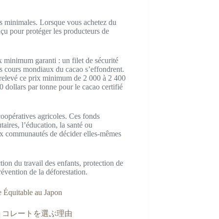
es minimales. Lorsque vous achetez du
u pour protéger les producteurs de
x minimum garanti : un filet de sécurité
s cours mondiaux du cacao s’effondrent.
 relevé ce prix minimum de 2 000 à 2 400
 dollars par tonne pour le cacao certifié
coopératives agricoles. Ces fonds
aires, l’éducation, la santé ou
 aux communautés de décider elles-mêmes
iction du travail des enfants, protection de
révention de la déforestation.
e Équitable au Japon
ョコレートを選ぶ理由