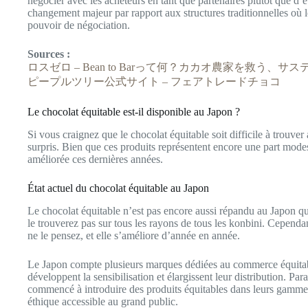
négocier avec les acheteurs en tant que partenaires plutôt que d’ê
changement majeur par rapport aux structures traditionnelles où 
pouvoir de négociation.
Sources :
ロスゼロ – Bean to Barって何？カカオ農家を救う、
ピープルツリー公式サイト – フェアトレードチョコ
Le chocolat équitable est-il disponible au Japon ?
Si vous craignez que le chocolat équitable soit difficile à trouve
surpris. Bien que ces produits représentent encore une part modes
améliorée ces dernières années.
État actuel du chocolat équitable au Japon
Le chocolat équitable n’est pas encore aussi répandu au Japon q
le trouverez pas sur tous les rayons de tous les konbini. Cependan
ne le pensez, et elle s’améliore d’année en année.
Le Japon compte plusieurs marques dédiées au commerce équitabl
développent la sensibilisation et élargissent leur distribution. Pa
commencé à introduire des produits équitables dans leurs gamme
éthique accessible au grand public.