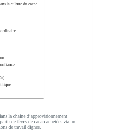
ans la culture du cacao
ordinaire
pon
confiance
ût)
éthique
 dans la chaîne d’approvisionnement
partir de fèves de cacao achetées via un
ions de travail dignes.