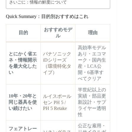
さいごに：情報の鮮度について
Quick Summary：目的別おすすめはこれ
おすすめモデ
目的
理由
ル
高効率モデル
とにかく省エ
パナソニック
あり・エコマ
ネ・情報開示
iDシリーズ
ーク・国内生
を最大化した
（環境特化タ
産・LCA公
い
イプ）
開・6基準す
べてクリア
半世紀以上の
10年・20年と
実績・部品更
ルイスポール
同じ器具を使
新設計・サプ
セン PH 5 /
い続けたい
PH 5 Retake
ライヤー透明
性
公正な雇用・
フェアトレー
リサイクルガ