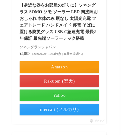
【身近な器をお部屋の灯りに】ソネング
ラス SOMO ソモ ソーラー LED 間接照明
おしゃれ 本体のみ 瓶なし 太陽光充電 フ
ェアトレード ハンドメイド 停電 そばに
置ける防災グッズ USB-C急速充電 最長2
年保証 最先端ソーラーテック搭載
ソネングラスジャパン
¥5,080
（2026/07/04 17:51時点 | 楽天市場調べ）
Amazon
Rakuten (楽天)
Yahoo
mercari (メルカリ)
ポチップ