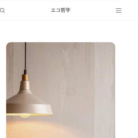
コ
ン
エコ哲学
テ
ン
ツ
へ
ス
キ
ッ
プ