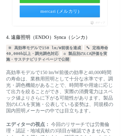
mercari (メルカリ)
ポチップ
4. 遠藤照明（ENDO）Synca（シンカ）
🔆 高効率モデルで150 lm/W前後を達成
🔧 定格寿命
40,000h以上・調光調色対応
♻️ 製品別のLCA評価を実
施・サステナビリティページで公開
高効率モデルで150 lm/W前後の効率と40,000時間
の寿命は、業務用照明として十分な水準です。調
光・調色機能があることで、時間帯や用途に応じ
て出力を絞ることができ、実際の消費電力はスペ
ック値よりさらに下がる可能性があります。製品
別のLCAを実施・公表している姿勢は、同規模の
国内照明メーカーの中では目立ちます。
エディターの視点：
今回のリサーチでは労働倫
理・認証・地域貢献の3項目が確認できませんで