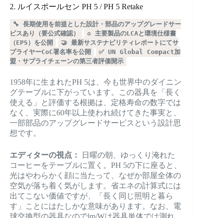
2. ルイスポールセン PH 5 / PH 5 Retake
🔧 長期使用を前提とした設計・部品のアップグレードサー
ビスあり（要公式確認）
♻️ 主要製品のLCAと環境仕様書
（EPS）を公開
🤝 最新サステナビリティレポートにてサ
プライヤーCoC署名率を公開
✅ UN Global Compact加
盟・サプライチェーンの第三者評価開示
1958年に生まれたPH 5は、今も世界中のダイニン
グテーブルに下がっています。この器具を「長く
使える」と評価する根拠は、定格寿命の数字では
なく、実際に60年以上使われ続けてきた事実と、
一部部品のアップグレードサービスという設計思
想です。
エディターの視点：
日曜の朝、ゆっくり淹れた
コーヒーをテーブルに置く。PH 5の下に座ると、
光はやわらかく顔に当たって、なぜか部屋全体の
空気が落ち着く気がします。省エネの計算式には
出てこない価値ですが、「長く同じ照明と暮ら
す」ことにはたしかな意味があります。なお、電
球交換型の器具なのでlm/Wは器具単体では測れ