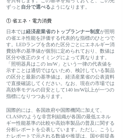
を共有します。この基準を知っておくと、この先
ずっと
自分で選べる
ようになります。
① 省エネ・電力消費
日本では
経済産業省のトップランナー制度
が照明
の省エネ性能を評価する代表的な指標のひとつで
す。LEDランプを含めた区分ごとにエネルギー消
費効率の基準値が個別に定められており、数値は
区分や改正のタイミングによって異なります。
「照明器具はこの lm/W」という一律の代表値を
示すことは適切ではないため、検討している製品
の区分と最新の基準値は、経済産業省の公表資料
で直接確認してください。なお、現在の市場では
高効率モデルの目安として140 lm/W以上が一つの
指標になりつつあります。
国際的には、各国政府や国際機関に加えて、
CLASPのような非営利組織が各国の最低エネル
ギー性能基準の比較や高効率製品の普及に関する
分析レポートを公表しています。ただし、こうし
たレポートで示される数値や推奨は、国や前提条