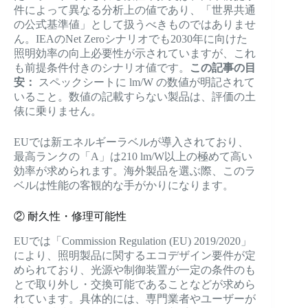
件によって異なる分析上の値であり、「世界共通
の公式基準値」として扱うべきものではありませ
ん。IEAのNet Zeroシナリオでも2030年に向けた
照明効率の向上必要性が示されていますが、これ
も前提条件付きのシナリオ値です。
この記事の目
安：
スペックシートに lm/W の数値が明記されて
いること。数値の記載すらない製品は、評価の土
俵に乗りません。
EUでは新エネルギーラベルが導入されており、
最高ランクの「A」は210 lm/W以上の極めて高い
効率が求められます。海外製品を選ぶ際、このラ
ベルは性能の客観的な手がかりになります。
② 耐久性・修理可能性
EUでは「Commission Regulation (EU) 2019/2020」
により、照明製品に関するエコデザイン要件が定
められており、光源や制御装置が一定の条件のも
とで取り外し・交換可能であることなどが求めら
れています。具体的には、専門業者やユーザーが