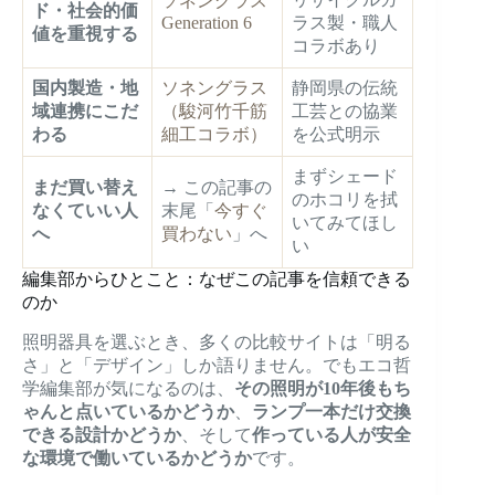
ソネングラス
ド・社会的価
Generation 6
ラス製・職人
値を重視する
コラボあり
国内製造・地
ソネングラス
静岡県の伝統
域連携にこだ
（駿河竹千筋
工芸との協業
わる
細工コラボ）
を公式明示
まずシェード
まだ買い替え
→ この記事の
のホコリを拭
なくていい人
末尾「
今すぐ
いてみてほし
へ
買わない
」へ
い
編集部からひとこと：なぜこの記事を信頼できる
のか
照明器具を選ぶとき、多くの比較サイトは「明る
さ」と「デザイン」しか語りません。でもエコ哲
学編集部が気になるのは、
その照明が10年後もち
ゃんと点いているかどうか
、
ランプ一本だけ交換
できる設計かどうか
、そして
作っている人が安全
な環境で働いているかどうか
です。