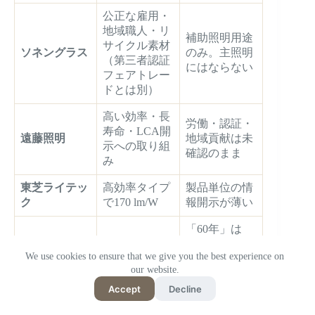
公正な雇用・
地域職人・リ
補助照明用途
サイクル素材
ソネングラス
のみ。主照明
（第三者認証
にはならない
フェアトレー
ドとは別）
高い効率・長
労働・認証・
寿命・LCA開
遠藤照明
地域貢献は未
示への取り組
確認のまま
み
東芝ライテッ
高効率タイプ
製品単位の情
ク
で170 lm/W
報開示が薄い
「60年」は
L70基準の
We use cookies to ensure that we give you the best experience on
部品販売・劣
LEDチップ理
our website.
ダイソン
化を抑える設
論値。電子部
計
品の寿命は
Accept
Decline
別。待機電力