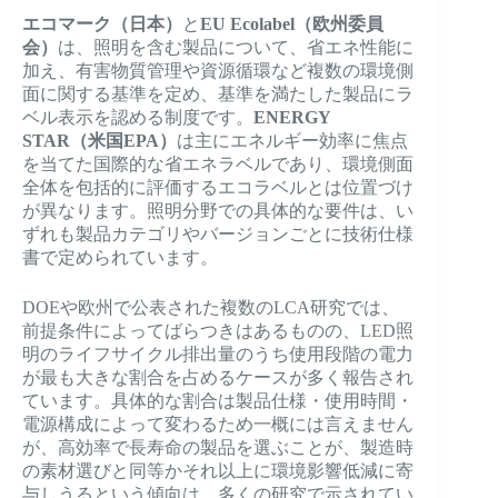
エコマーク（日本）
と
EU Ecolabel（欧州委員
会）
は、照明を含む製品について、省エネ性能に
加え、有害物質管理や資源循環など複数の環境側
面に関する基準を定め、基準を満たした製品にラ
ベル表示を認める制度です。
ENERGY
STAR（米国EPA）
は主にエネルギー効率に焦点
を当てた国際的な省エネラベルであり、環境側面
全体を包括的に評価するエコラベルとは位置づけ
が異なります。照明分野での具体的な要件は、い
ずれも製品カテゴリやバージョンごとに技術仕様
書で定められています。
DOEや欧州で公表された複数のLCA研究では、
前提条件によってばらつきはあるものの、LED照
明のライフサイクル排出量のうち使用段階の電力
が最も大きな割合を占めるケースが多く報告され
ています。具体的な割合は製品仕様・使用時間・
電源構成によって変わるため一概には言えません
が、高効率で長寿命の製品を選ぶことが、製造時
の素材選びと同等かそれ以上に環境影響低減に寄
与しうるという傾向は、多くの研究で示されてい