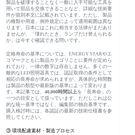
製品を破壊することなく一般に入手可能な工具を
用いて部品を交換できることなど、詳細な技術要
件が規則本文に記載されています。ただし、製品
の種類や用途、例外規定によって適用範囲は異な
ります。日本にはこれに相当する法律がまだあり
ませんが、「壊れたとき、ランプだけ替えられる
か」は今すぐ確認できる問いです。
定格寿命の基準については、ENERGY STARやエ
コマークともに製品カテゴリごとに要件が定めら
れており、一律の数字は存在しません。多くの一
般的なLED照明器具では、認証取得の条件として
相応の長寿命が求められますが、具体的な時間数
は製品の類型や最新版の基準によって変わりま
す。本記事では、
40,000時間以上
を「長寿命」の
一つの目安として扱っています。ただしこれは公
的な統一基準ではなく、編集部の独自基準です。
購入検討時には、各認証の最新の技術仕様書を参
照してください。
③ 環境配慮素材・製造プロセス