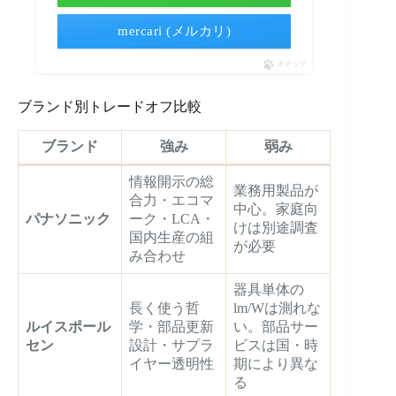
mercari (メルカリ)
ポチップ
ブランド別トレードオフ比較
ブランド
強み
弱み
情報開示の総
業務用製品が
合力・エコマ
中心。家庭向
パナソニック
ーク・LCA・
けは別途調査
国内生産の組
が必要
み合わせ
器具単体の
長く使う哲
lm/Wは測れな
ルイスポール
学・部品更新
い。部品サー
セン
設計・サプラ
ビスは国・時
イヤー透明性
期により異な
る