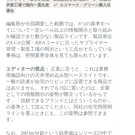
伊賀工場で国内一貫生産
✅ エコマーク・グリーン購入法
適合
編集部が今回調査した範囲では、6つの基準すべ
てについて一定レベル以上の情報開示と取り組み
が確認できた数少ない製品ラインです。製品単位
のLCA公開・RBAコードに沿ったサプライヤー
管理・製造工場の明示という三点がそろっている
事例は、照明業界全体を見ても限られています。
エディターの視点：
正直に言うと、これは業務
用施設向けの天井埋め込み型ベースライトです。
一般の読者が自宅のリビングに設置できる商品で
はありません。それでも1位に置いたのは、企業
としての情報開示の姿勢が際立っているからで
す。「信頼できるブランドとはどういうものか」
の基準として読んでください。同社の住宅用照明
ラインを選ぶときにも、この姿勢は参照できま
す。
なお、200 lm/W超という効率値はシリーズの中で