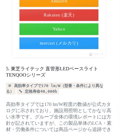
Amazon
Rakuten (楽天)
Yahoo
mercari (メルカリ)
ポチップ
5. 東芝ライテック 直管形LEDベースライト
TENQOOシリーズ
🔆 高効率タイプで170 lm/W（型番・条件により異な
る）
🔧 定格寿命40,000h
高効率タイプでは170 lm/W程度の数値が公式カタ
ログに示されており、施設用照明としてかなり高
い水準です。グループ全体の環境レポートには方
針が記されていますが、この製品単体のLCA・素
材・労働条件については商品ページから追跡でき