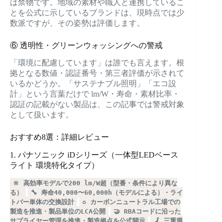
は禁物です。地域の素材や職人と連携しているこ
とを公式に示しているブランドは、現時点では少
数派ですが、その姿勢は評価します。
⑥ 透明性・グリーンウォッシングへの警戒
「環境に配慮しています」は誰でも言えます。根
拠となる数値・認証番号・第三者評価が示されて
いるかどうか。「サステナブル照明」「エコ設
計」という言葉だけで lm/W・寿命・素材比率・
認証の記載がない製品は、この記事では警戒対象
として扱います。
おすすめ8選：詳細レビュー
1. パナソニック iDシリーズ（一体型LEDベース
ライト 環境特化タイプ）
🔆 高効率モデルで200 lm/W超（型番・条件により異な
る）
🔧 寿命40,000〜60,000h（モデルによる）・ライ
トバー単体の交換設計
♻️ カーボンニュートラル工場での
製造を推進・製品単位のLCA公開
🤝 RBAコードに沿った
サプライヤー管理を推進・製造拠点を公式開示
🗾 三重県