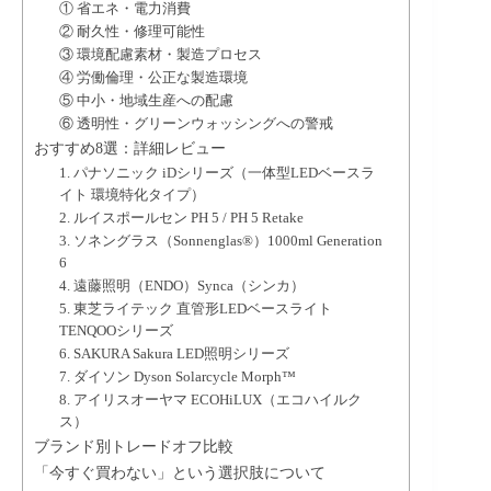
① 省エネ・電力消費
② 耐久性・修理可能性
③ 環境配慮素材・製造プロセス
④ 労働倫理・公正な製造環境
⑤ 中小・地域生産への配慮
⑥ 透明性・グリーンウォッシングへの警戒
おすすめ8選：詳細レビュー
1. パナソニック iDシリーズ（一体型LEDベースラ
イト 環境特化タイプ）
2. ルイスポールセン PH 5 / PH 5 Retake
3. ソネングラス（Sonnenglas®）1000ml Generation
6
4. 遠藤照明（ENDO）Synca（シンカ）
5. 東芝ライテック 直管形LEDベースライト
TENQOOシリーズ
6. SAKURA Sakura LED照明シリーズ
7. ダイソン Dyson Solarcycle Morph™
8. アイリスオーヤマ ECOHiLUX（エコハイルク
ス）
ブランド別トレードオフ比較
「今すぐ買わない」という選択肢について