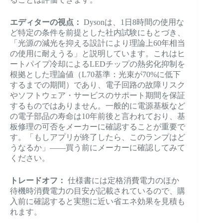
エディターの視点：
Dysonは、1日8時間の使用な
ど特定の条件を前提とした社内試験にもとづき、
「光源の減光を抑える設計により理論上60年相当
の使用に耐えうる」と説明しています。これはヒ
ートパイプ冷却によるLEDチップの熱劣化抑制を
根拠とした理論値（L70基準：光束が70%に低下
するまでの期間）であり、電子回路の故障リスク
やソフトウェア・サービスのサポート期間を保証
するものではありません。一般的に電源基板など
の電子部品の寿命は10年前後と言われており、基
板修理の可否をメーカーに確認することが重要で
す。「もしアプリが終了したら、このランプはど
うなるか」——買う前にメーカーに確認してみて
ください。
トレードオフ：
仕様書には定格消費電力のほか
待機時消費電力の目安が記載されているので、購
入前に確認すると実態に近い省エネ効果を見積も
れます。