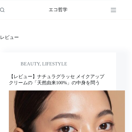
コ
ン
エコ哲学
テ
ン
ツ
へ
レビュー
ス
キ
ッ
プ
BEAUTY
,
LIFESTYLE
【レビュー】ナチュラグラッセ メイクアップ
クリームの「天然由来100%」の中身を問う