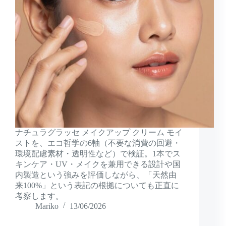
ナチュラグラッセ メイクアップ クリーム モイ
ストを、エコ哲学の6軸（不要な消費の回避・
環境配慮素材・透明性など）で検証。1本でス
キンケア・UV・メイクを兼用できる設計や国
内製造という強みを評価しながら、「天然由
来100%」という表記の根拠についても正直に
考察します。
Mariko
13/06/2026