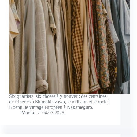
Six quartiers, six choses à y trouver : des centaines
de friperies à Shimokitazawa, le militaire et le rock à
Koenji, le vintage européen à Nakameguro.
Mariko
04/07/2025