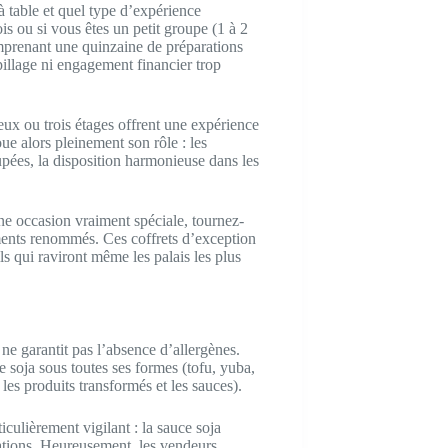
à table et quel type d’expérience
s ou si vous êtes un petit groupe (1 à 2
mprenant une quinzaine de préparations
pillage ni engagement financier trop
 deux ou trois étages offrent une expérience
ue alors pleinement son rôle : les
pées, la disposition harmonieuse dans les
ne occasion vraiment spéciale, tournez-
ments renommés. Ces coffrets d’exception
ls qui raviront même les palais les plus
ne garantit pas l’absence d’allergènes.
e soja sous toutes ses formes (tofu, yuba,
 les produits transformés et les sauces).
culièrement vigilant : la sauce soja
ations. Heureusement, les vendeurs