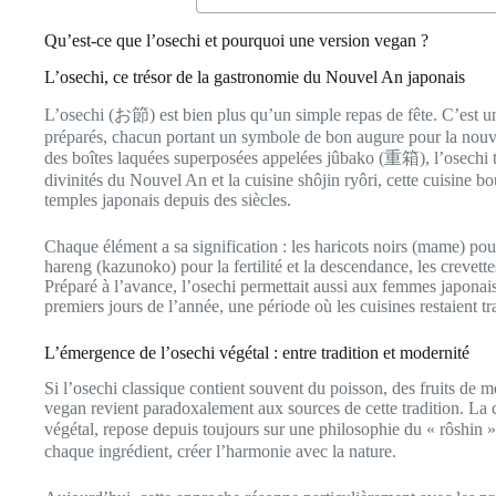
Qu’est-ce que l’osechi et pourquoi une version vegan ?
L’osechi, ce trésor de la gastronomie du Nouvel An japonais
L’osechi (お節) est bien plus qu’un simple repas de fête. C’est u
préparés, chacun portant un symbole de bon augure pour la nouve
des boîtes laquées superposées appelées jûbako (重箱), l’osechi t
divinités du Nouvel An et la cuisine shôjin ryôri, cette cuisine b
temples japonais depuis des siècles.
Chaque élément a sa signification : les haricots noirs (mame) pour 
hareng (kazunoko) pour la fertilité et la descendance, les crevett
Préparé à l’avance, l’osechi permettait aussi aux femmes japonais
premiers jours de l’année, une période où les cuisines restaient t
L’émergence de l’osechi végétal : entre tradition et modernité
Si l’osechi classique contient souvent du poisson, des fruits de me
vegan revient paradoxalement aux sources de cette tradition. La cu
végétal, repose depuis toujours sur une philosophie du « rôshin »
chaque ingrédient, créer l’harmonie avec la nature.