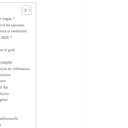
n vegan ?
uvel An japonais
ition et modernité
-2026 ?
ur le goût
s
 complet
style de célébration
position
ques
el An
 Kyoto
gétal
aditionnelle
t