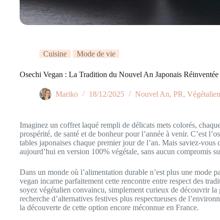
Cuisine
Mode de vie
Osechi Vegan : La Tradition du Nouvel An Japonais Réinventée
Mariko
18/12/2025
Nouvel An
,
PR
,
Végétalie
Imaginez un coffret laqué rempli de délicats mets colorés, chaqu
prospérité, de santé et de bonheur pour l’année à venir. C’est l’os
tables japonaises chaque premier jour de l’an. Mais saviez-vous qu
aujourd’hui en version 100% végétale, sans aucun compromis sur l
Dans un monde où l’alimentation durable n’est plus une mode pas
vegan incarne parfaitement cette rencontre entre respect des tra
soyez végétalien convaincu, simplement curieux de découvrir la 
recherche d’alternatives festives plus respectueuses de l’envir
la découverte de cette option encore méconnue en France.