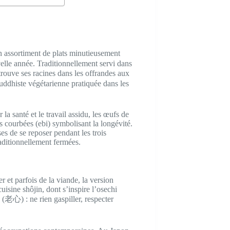
n assortiment de plats minutieusement
lle année. Traditionnellement servi dans
rouve ses racines dans les offrandes aux
ouddhiste végétarienne pratiquée dans les
la santé et le travail assidu, les œufs de
es courbées (ebi) symbolisant la longévité.
es de se reposer pendant les trois
raditionnellement fermées.
r et parfois de la viande, la version
isine shôjin, dont s’inspire l’osechi
 (老心) : ne rien gaspiller, respecter