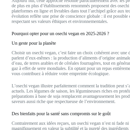
Aujourd’hui, cette approche résonne particulièrement avec les 
de plus en plus d’établissements renommés proposent des osechi 
plateformes en ligne et livrables dans tout l’archipel grâce aux 
évolution reflète une prise de conscience globale : il est possible
respectant ses valeurs éthiques et environnementales.
Pourquoi opter pour un osechi vegan en 2025-2026 ?
Un geste pour la planète
Choisir un osechi vegan, c’est faire un choix cohérent avec une d
parlent d’eux-mêmes : la production d’aliments d’origine animale
d’eau, de terres arables et de céréales fourragères, tout en génér
gaz à effet de serre mondiales. En optant pour un repas entière
vous contribuez à réduire votre empreinte écologique.
L’osechi vegan illustre parfaitement comment la tradition peut 
actuels. Les légumes de saison, les légumineuses riches en protéine
préparations à base de soja remplacent avantageusement les produ
saveurs aussi riche que respectueuse de l’environnement.
Des bienfaits pour la santé sans compromis sur le goût
Contrairement aux idées reçues, un osechi vegan n’est ni fade ni
magnifiquement en valeur la subtilité et la pureté des ingrédient