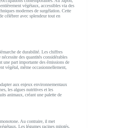
préoccupations contemporaines. Au Japon,
entièrement végétaux, accessibles via des
techniques modernes de surgélation. Cette
 de célébrer avec splendeur tout en
émarche de durabilité. Les chiffres
 nécessite des quantités considérables
ant une part importante des émissions de
ment végétal, même occasionnellement,
s’adapter aux enjeux environnementaux
s, les algues nutritives et les
its animaux, créant une palette de
 monotone. Au contraire, il met
s végétaux. Les légumes racines mijotés,