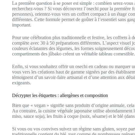
La première question à se poser est simple : combien serez-vous 
recherchez-vous ? Si vous découvrez l’osechi pour la première foi
personnes), orientez-vous vers un coffret compact à un étage co
différentes. Cette formule permet de goûter à l’essentiel sans gas
important.
Pour une célébration plus traditionnelle et festive, les coffrets à
complète avec 30 à 50 préparations différentes. L’aspect visuel jo
couleurs éclatantes des légumes, les formes soigneusement décou
compartiments des jûbako créent un véritable tableau comestible.
Enfin, si vous souhaitez offrir un osechi en cadeau ou marquer u
vous vers les créations haut de gamme signées par des établisse
témoignent d’un savoir-faire artisanal et d’une attention aux détai
exigeants.
Décrypter les étiquettes : allergènes et composition
Bien que « vegan » signifie sans produits d’origine animale, cela 
Au contraire, la cuisine végétale japonaise utilise abondamment l
miso, sauce soja), les fruits à coque (noix, sésame) et le blé (dans
Si vous ou vos convives suivez un régime sans gluten, soyez parti
traditionnelle contient du blé, tout comme de nombreuses prépar