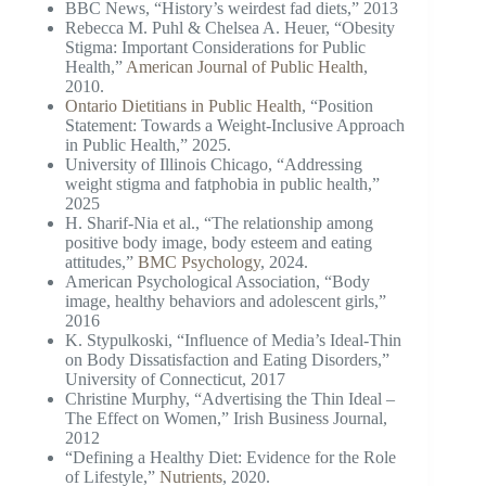
BBC News, “History’s weirdest fad diets,” 2013
Rebecca M. Puhl & Chelsea A. Heuer, “Obesity
Stigma: Important Considerations for Public
Health,”
American Journal of Public Health
,
2010.
Ontario Dietitians in Public Health
, “Position
Statement: Towards a Weight-Inclusive Approach
in Public Health,” 2025.
University of Illinois Chicago, “Addressing
weight stigma and fatphobia in public health,”
2025
H. Sharif‑Nia et al., “The relationship among
positive body image, body esteem and eating
attitudes,”
BMC Psychology
, 2024.
American Psychological Association, “Body
image, healthy behaviors and adolescent girls,”
2016
K. Stypulkoski, “Influence of Media’s Ideal-Thin
on Body Dissatisfaction and Eating Disorders,”
University of Connecticut, 2017
Christine Murphy, “Advertising the Thin Ideal –
The Effect on Women,” Irish Business Journal,
2012
“Defining a Healthy Diet: Evidence for the Role
of Lifestyle,”
Nutrients
, 2020.