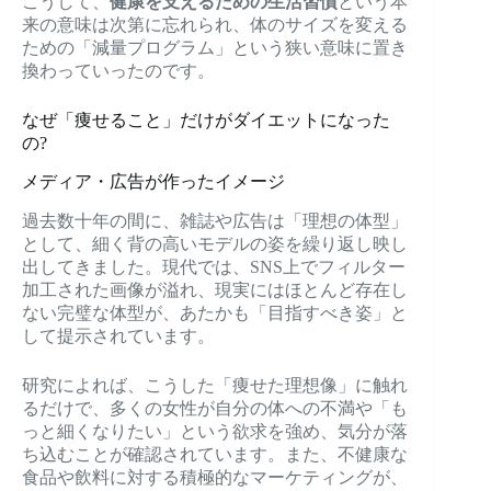
こうして、
健康を支えるための生活習慣
という本
来の意味は次第に忘れられ、体のサイズを変える
ための「減量プログラム」という狭い意味に置き
換わっていったのです。
なぜ「痩せること」だけがダイエットになった
の?
メディア・広告が作ったイメージ
過去数十年の間に、雑誌や広告は「理想の体型」
として、細く背の高いモデルの姿を繰り返し映し
出してきました。現代では、SNS上でフィルター
加工された画像が溢れ、現実にはほとんど存在し
ない完璧な体型が、あたかも「目指すべき姿」と
して提示されています。
研究によれば、こうした「痩せた理想像」に触れ
るだけで、多くの女性が自分の体への不満や「も
っと細くなりたい」という欲求を強め、気分が落
ち込むことが確認されています。また、不健康な
食品や飲料に対する積極的なマーケティングが、