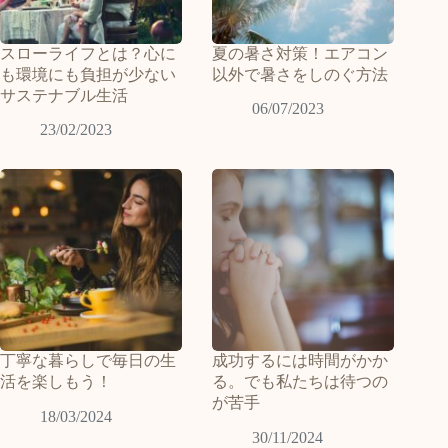
スローライフとは？心に
夏の暑さ対策！エアコン
も環境にも負担が少ない
以外で暑さをしのぐ方法
サステナブル生活
06/07/2023
23/02/2023
丁寧な暮らしで毎日の生
成功するには時間がかか
活を楽しもう！
る。でも私たちは待つの
が苦手
18/03/2024
30/11/2024