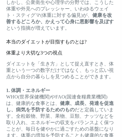
しかし、公衆衛生や心理学の分野では、こうした
体重や外見へのプレッシャー、いわゆるウェイ
ト・スティグマ(体重に対する偏見)が、
健康を改
善するどころか、かえって心身に悪影響を及ぼす
という指摘が増えています。
本当のダイエットが目指すものとは?
体重より大切な3つの視点
ダイエットを「生き方」として捉え直すとき、体
重という一つの数字だけではなく、もっと広い視
点から自分の暮らしを見つめることができます。
1. 体調・エネルギー
WHO(世界保健機関)やFAO(国連食糧農業機関)
は、健康的な食事とは、
健康、成長、発達を促進
し、病気を予防するためのもの
だと定義していま
す。全粒穀物、野菜、果物、豆類、ナッツなどを
取り入れ、エネルギーの収支をバランスよく保つ
ことが、毎日を健やかに過ごすための基盤になり
ます。体重の増加を予防することも健康的な食事