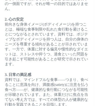
の一側面ですが、それが唯一の目的ではありませ
ん。
2. 心の安定
前向きな身体イメージ(ボディイメージ)を持つこ
とは、極端な食事制限や乱れた食行動を避けるこ
とにつながるとされています。資料では、ポジテ
ィブなボディイメージを持つ人は、自分の身体の
ニーズを尊重する傾向があることが示されていま
す。一方で、体重に対する偏見や慢性的なダイエ
ットは、ストレスや抑うつ、過食といった問題を
引き起こす可能性があることが研究で示されてい
ます。
3. 日常の満足感
資料では、マインドフルな食事——つまり、食べ
ることに意識を向け、満腹感(satiety)に注意を払う
食べ方——が、健康的な食行動につながる可能性
が示唆されています。また、体重だけに焦点を当
てない考え方では、すべての体型の人が健康的な
行動を実践できることを目指します。