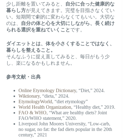
少し距離を置いてみると、
自分に合った健康的な
暮らし方
が見えてきます。完璧を目指さなくてい
い。短期間で劇的に変わらなくてもいい。大切な
のは、
自分の体と心を大切にしながら、長く続け
られる選択を重ねていくこと
です。
ダイエットとは、体を小さくすることではなく、
暮らしを整えること。
そんなふうに捉え直してみると、毎日がもう少
し、楽になるかもしれません。
参考文献・出典
Online Etymology Dictionary
, “Diet,” 2024.
Wiktionary
, “dieta,” 2024.
EtymologyWorld
, “diet etymology”
World Health Organization
, “Healthy diet,” 2019.
FAO & WHO
, “What are healthy diets? Joint
FAO/WHO statement,” 2020.
Liverpool John Moores University, “Low-carb,
no sugar, no fat: the fad diets popular in the 20th
century,” 2021