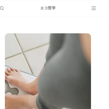
コ
ン
エコ哲学
テ
ン
ツ
へ
ス
キ
ッ
プ