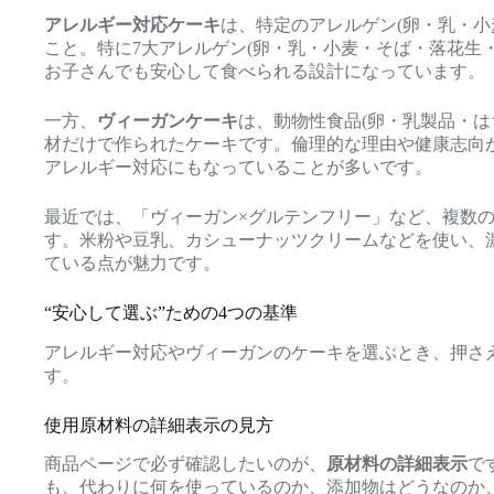
アレルギー対応ケーキ
は、特定のアレルゲン(卵・乳・小
こと。特に7大アレルゲン(卵・乳・小麦・そば・落花生
お子さんでも安心して食べられる設計になっています。
一方、
ヴィーガンケーキ
は、動物性食品(卵・乳製品・は
材だけで作られたケーキです。倫理的な理由や健康志向
アレルギー対応にもなっていることが多いです。
最近では、「ヴィーガン×グルテンフリー」など、複数
す。米粉や豆乳、カシューナッツクリームなどを使い、
ている点が魅力です。
“安心して選ぶ”ための4つの基準
アレルギー対応やヴィーガンのケーキを選ぶとき、押さ
す。
使用原材料の詳細表示の見方
商品ページで必ず確認したいのが、
原材料の詳細表示
で
も、代わりに何を使っているのか、添加物はどうなのか