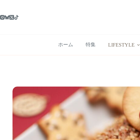
コ
ン
テ
ン
ツ
へ
ス
ホーム
特集
LIFESTYLE
キ
ッ
プ