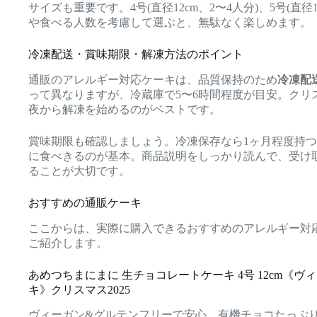
サイズも重要です。4号(直径12cm、2〜4人分)、5号(直径
や食べる人数を考慮して選ぶと、無駄なく楽しめます。
冷凍配送・賞味期限・解凍方法のポイント
通販のアレルギー対応ケーキは、品質保持のため
冷凍配
って異なりますが、冷蔵庫で5〜6時間程度が目安。クリ
夜から解凍を始めるのがベストです。
賞味期限も確認しましょう。冷凍保存なら1ヶ月程度持
に食べきるのが基本。商品説明をしっかり読んで、受け
ることが大切です。
おすすめの通販ケーキ
ここからは、実際に購入できるおすすめのアレルギー対
ご紹介します。
あめつちまにまに 生チョコレートケーキ 4号 12cm《
キ》クリスマス2025
ヴィーガン&グルテンフリーで安心。有機チョコたっぷ