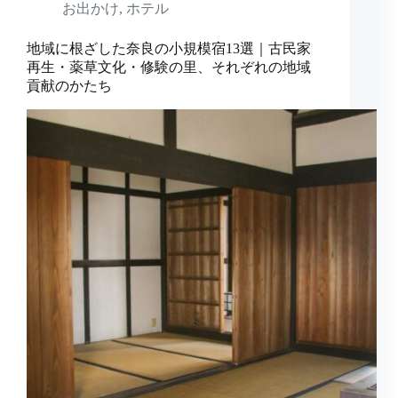
お出かけ
,
ホテル
地域に根ざした奈良の小規模宿13選｜古民家
再生・薬草文化・修験の里、それぞれの地域
貢献のかたち