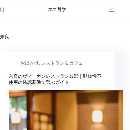
コ
ン
エコ哲学
テ
ン
ツ
へ
奈良
ス
キ
ッ
プ
お出かけ
,
レストラン＆カフェ
奈良のヴィーガンレストラン12選｜動物性不
使用の確認基準で選ぶガイド