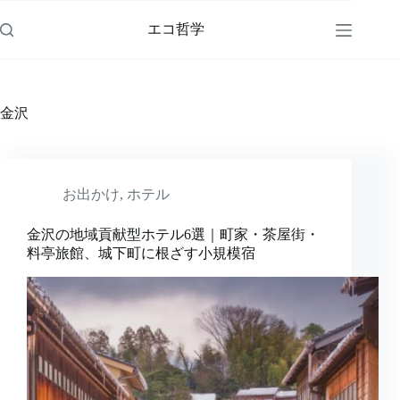
コ
ン
エコ哲学
テ
ン
ツ
へ
金沢
ス
キ
ッ
プ
お出かけ
,
ホテル
金沢の地域貢献型ホテル6選｜町家・茶屋街・
料亭旅館、城下町に根ざす小規模宿