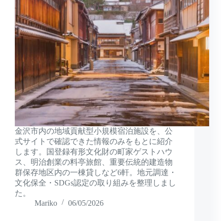
金沢市内の地域貢献型小規模宿泊施設を、公
式サイトで確認できた情報のみをもとに紹介
します。国登録有形文化財の町家ゲストハウ
ス、明治創業の料亭旅館、重要伝統的建造物
群保存地区内の一棟貸しなど6軒。地元調達・
文化保全・SDGs認定の取り組みを整理しまし
た。
Mariko
06/05/2026