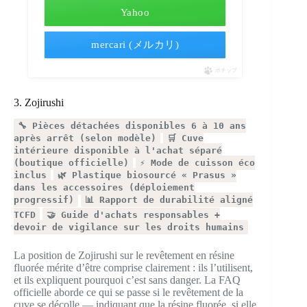
Yahoo
mercari (メルカリ)
ポチップ
3. Zojirushi
🔧 Pièces détachées disponibles 6 à 10 ans
après arrêt (selon modèle)
🛒 Cuve
intérieure disponible à l'achat séparé
(boutique officielle)
⚡ Mode de cuisson éco
inclus
🌿 Plastique biosourcé « Prasus »
dans les accessoires (déploiement
progressif)
📊 Rapport de durabilité aligné
TCFD
🤝 Guide d'achats responsables +
devoir de vigilance sur les droits humains
La position de Zojirushi sur le revêtement en résine
fluorée mérite d’être comprise clairement : ils l’utilisent,
et ils expliquent pourquoi c’est sans danger. La FAQ
officielle aborde ce qui se passe si le revêtement de la
cuve se décolle — indiquant que la résine fluorée, si elle