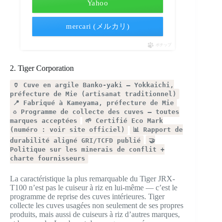
Yahoo
mercari (メルカリ)
ポチップ
2. Tiger Corporation
🏺 Cuve en argile Banko-yaki — Yokkaichi,
préfecture de Mie (artisanat traditionnel)
📍 Fabriqué à Kameyama, préfecture de Mie
♻️ Programme de collecte des cuves — toutes
marques acceptées
🌱 Certifié Eco Mark
(numéro : voir site officiel)
📊 Rapport de
durabilité aligné GRI/TCFD publié
🤝
Politique sur les minerais de conflit +
charte fournisseurs
La caractéristique la plus remarquable du Tiger JRX-
T100 n’est pas le cuiseur à riz en lui-même — c’est le
programme de reprise des cuves intérieures. Tiger
collecte les cuves usagées non seulement de ses propres
produits, mais aussi de cuiseurs à riz d’autres marques,