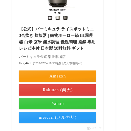
【公式】バーミキュラ ライスポットミニ
3合炊き 炊飯器 | 鋳物ホーロー鍋 IH調理
器 白米 玄米 無水調理 低温調理 発酵 専用
レシピ本付 日本製 送料無料 ギフト
バーミキュラ公式 楽天市場店
¥77,440
（2026/07/04 18:50時点 | 楽天市場調べ）
Amazon
Rakuten (楽天)
Yahoo
mercari (メルカリ)
ポチップ