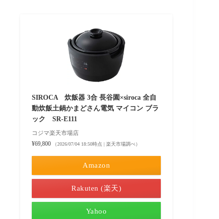
SIROCA 炊飯器 3合 長谷園×siroca 全自
動炊飯土鍋かまどさん電気 マイコン ブラ
ック SR-E111
コジマ楽天市場店
¥69,800
（2026/07/04 18:50時点 | 楽天市場調べ）
Amazon
Rakuten (楽天)
Yahoo