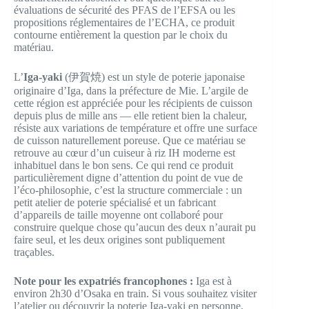
évaluations de sécurité des PFAS de l’EFSA ou les
propositions réglementaires de l’ECHA, ce produit
contourne entièrement la question par le choix du
matériau.
L’
Iga-yaki
(伊賀焼) est un style de poterie japonaise
originaire d’Iga, dans la préfecture de Mie. L’argile de
cette région est appréciée pour les récipients de cuisson
depuis plus de mille ans — elle retient bien la chaleur,
résiste aux variations de température et offre une surface
de cuisson naturellement poreuse. Que ce matériau se
retrouve au cœur d’un cuiseur à riz IH moderne est
inhabituel dans le bon sens. Ce qui rend ce produit
particulièrement digne d’attention du point de vue de
l’éco-philosophie, c’est la structure commerciale : un
petit atelier de poterie spécialisé et un fabricant
d’appareils de taille moyenne ont collaboré pour
construire quelque chose qu’aucun des deux n’aurait pu
faire seul, et les deux origines sont publiquement
traçables.
Note pour les expatriés francophones :
Iga est à
environ 2h30 d’Osaka en train. Si vous souhaitez visiter
l’atelier ou découvrir la poterie Iga-yaki en personne,