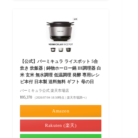
【公式】バーミキュラ ライスポット 5合
炊き 炊飯器 | 鋳物ホーロー鍋 IH調理器 白
米 玄米 無水調理 低温調理 発酵 専用レシ
ピ本付 日本製 送料無料 ギフト 母の日
バーミキュラ公式 楽天市場店
¥95,370
（2026/07/04 18:50時点 | 楽天市場調べ）
Amazon
Rakuten (楽天)