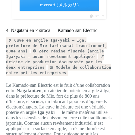
mercari (メルカリ)
ポチップ
4. Nagatani-en × siroca — Kamado-san Electric
🏺 Cuve en argile Iga-yaki — Iga,
préfecture de Mie (artisanat traditionnel,
800+ ans)
🚫 Zéro résine fluorée (argile
Iga-yaki — aucun revêtement appliqué)
📍
Origine de production documentée par les
deux entreprises
🤝 Modèle de collaboration
entre petites entreprises
Le Kamado-san Electric est le fruit d’une collaboration
entre
Nagatani-en
, un atelier de poterie en argile à Iga,
dans la préfecture de Mie, fort de plus de 800 ans
d’histoire, et
siroca
, un fabricant japonais d’appareils
électroménagers. La cuve intérieure est une véritable
poterie en argile
Iga-yaki
— le même matériau utilisé
dans les ustensiles de cuisson en terre cuite traditionnels
japonais. Comme aucun revêtement industriel n’est
appliqué sur la surface en argile, la résine fluorée est
structurellement absente. Pour quiconque suit les