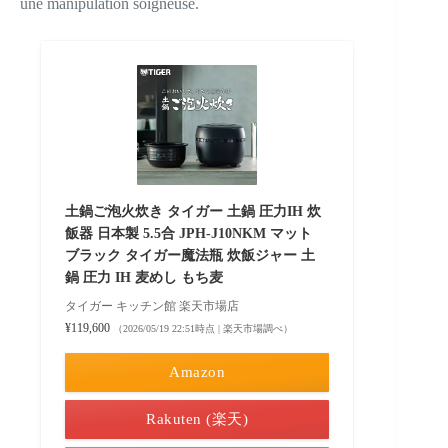
une manipulation soigneuse.
土鍋ご泡火炊き タイガー 土鍋 圧力IH 炊
飯器 日本製 5.5合 JPH-J10NKM マット
ブラック タイガー魔法瓶 炊飯ジャー 土
鍋 圧力 IH 麦めし もち麦
タイガー キッチン館 楽天市場店
¥119,600
（2026/05/19 22:51時点 | 楽天市場調べ）
Amazon
Rakuten (楽天)