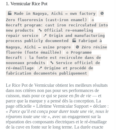
1. Vermicular Rice Pot
🏭 Made in Nagoya, Aichi — own factory
🚫
Zero fluororesin (cast-iron enamel)
♻️
Recraft program: cast iron recirculated into
new products
🔧 Official re-enameling
repair service
📍 Origin and manufacturing
process publicly documented
🏭 Fabriqué à
Nagoya, Aichi — usine propre
🚫 Zéro résine
fluorée (fonte émaillée)
♻️ Programme
Recraft : la fonte est recirculée dans de
nouveaux produits
🔧 Service officiel de
ré-émaillage
📍 Origine et procédé de
fabrication documentés publiquement
Le Rice Pot de Vermicular obtient les meilleurs résultats
dans nos critères non pas pour ses performances de
cuisson, mais pour ce qui se passe en
fin de vie
— et
parce que la marque y a pensé dès la conception. La
page officielle « Lifetime Vermicular Support » déclare :
« Parce qu’il est conçu pour durer toute une vie, nous le
réparons toute une vie »
, avec un engagement sur la
réparation des composants électriques et le ré-émaillage
de la cuve en fonte sur le long terme. La durée exacte