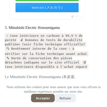
mercari (メルカリ)
ポチップ
5. Mitsubishi Electric Honsumigama
⚡ Cuve intérieure en carbone à 99,9 % de
pureté
🔬 Données de tests de durabilité
publiées (voir fiche technique officielle)
🔍 Revêtement interne de la cuve : à
vérifier sur la fiche technique avant achat
🔧 Durée de conservation des pièces
détachées indiquée sur le site officiel
🛒
Cuve intérieure disponible à l'achat séparé
Le Mitsubishi Electric Honsumigama (本炭釜,
littéralement « véritable cuve en charbon ») utilise une
cuve intérieure fabriquée à partir de carbone à 99,9 %
Nous utilisons des cookies pour nous assurer que nous vous offrons la
— du charbon compressé véritablement formé en
meilleure expérience possible sur notre site.
récipient de cuisson. Il n’existe rien de comparable dans
Accepter
Refuser
la catégorie des cuiseurs à riz. Mitsubishi publie des
données de tests de durabilité pour le Honsumigama