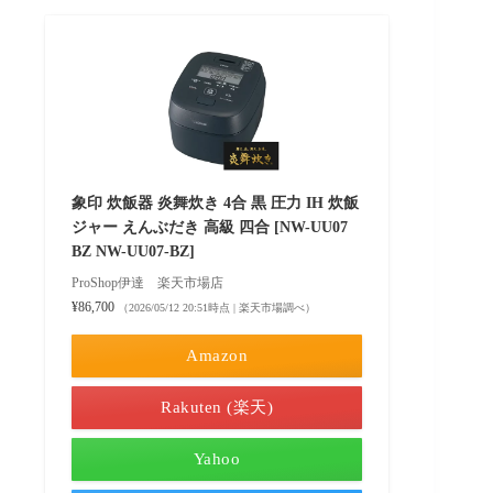
象印 炊飯器 炎舞炊き 4合 黒 圧力 IH 炊飯
ジャー えんぶだき 高級 四合 [NW-UU07
BZ NW-UU07-BZ]
ProShop伊達 楽天市場店
¥86,700
（2026/05/12 20:51時点 | 楽天市場調べ）
Amazon
Rakuten (楽天)
Yahoo