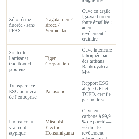
long terme
Cuve en argile
Iga-yaki ou en
Zéro résine
Nagatani-en ×
fonte émaillée :
fluorée / sans
siroca /
aucun
PFAS
Vermicular
revêtement à
craindre
Cuve intérieure
Soutenir
fabriquée par
l’artisanat
Tiger
des artisans
traditionnel
Corporation
Banko-yaki à
japonais
Mie
Rapport ESG
Transparence
aligné GRI et
ESG au niveau
Panasonic
TCFD, certifié
de l’entreprise
par un tiers
Cuve en
carbone à 99,9
Un matériau
Mitsubishi
% de pureté —
vraiment
Electric
vérifier le
atypique
Honsumigama
revêtement
interne avant