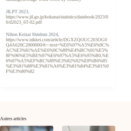
JILPT 2023,
https://www.jil.go.jp/kokunai/statistics/databook/2023/0
6/d2023_6T-02.pdf
Nihon Keizai Shinbun 2024,
https://www.nikkei.com/article/DGXZQOUC203OG0
Q4A620C2000000/#:~:text=%E6%97%A5%E6%9C%
AC%E3%81%AE%E6%9C%89%E4%BC%91%E5%
8F%96%E5%BE%97%E6%97%A5%E6%95%B0,%E
6%97%A5%EF%BC%89%E3%82%92%E8%B6%85
%E3%81%88%E3%81%A6%E3%81%84%E3%81%9
F%E3%80%82
Autres articles