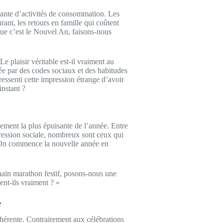
nante d’activités de consommation. Les
rant, les retours en famille qui coûtent
que c’est le Nouvel An, faisons-nous
Le plaisir véritable est-il vraiment au
ée par des codes sociaux et des habitudes
ssenti cette impression étrange d’avoir
instant ?
ement la plus épuisante de l’année. Entre
 pression sociale, nombreux sont ceux qui
e. On commence la nouvelle année en
chain marathon festif, posons-nous une
ent-ils vraiment ? »
e
hérente. Contrairement aux célébrations