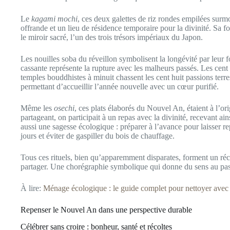
Le
kagami mochi
, ces deux galettes de riz rondes empilées surm
offrande et un lieu de résidence temporaire pour la divinité. Sa
le miroir sacré, l’un des trois trésors impériaux du Japon.
Les nouilles soba du réveillon symbolisent la longévité par leur f
cassante représente la rupture avec les malheurs passés. Les cent
temples bouddhistes à minuit chassent les cent huit passions terre
permettant d’accueillir l’année nouvelle avec un cœur purifié.
Même les
osechi
, ces plats élaborés du Nouvel An, étaient à l’or
partageant, on participait à un repas avec la divinité, recevant ains
aussi une sagesse écologique : préparer à l’avance pour laisser re
jours et éviter de gaspiller du bois de chauffage.
Tous ces rituels, bien qu’apparemment disparates, forment un récit 
partager. Une chorégraphie symbolique qui donne du sens au pas
À lire:
Ménage écologique : le guide complet pour nettoyer avec 
Repenser le Nouvel An dans une perspective durable
Célébrer sans croire : bonheur, santé et récoltes