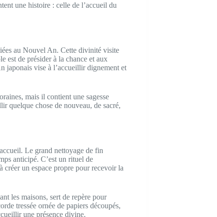
ent une histoire : celle de l’accueil du
iées au Nouvel An. Cette divinité visite
e est de présider à la chance et aux
n japonais vise à l’accueillir dignement et
aines, mais il contient une sagesse
illir quelque chose de nouveau, de sacré,
accueil. Le grand nettoyage de fin
ps anticipé. C’est un rituel de
 à créer un espace propre pour recevoir la
nt les maisons, sert de repère pour
 corde tressée ornée de papiers découpés,
ccueillir une présence divine.