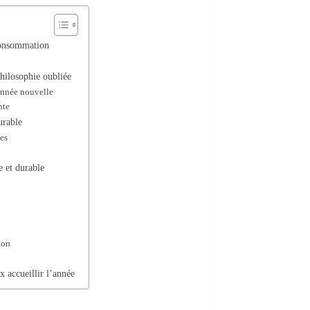
consommation
hilosophie oubliée
’année nouvelle
nte
urable
tes
 et durable
ion
x accueillir l’année