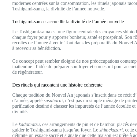
modernes centrées sur la consommation, les rituels japonais racont
Toshigami-sama, la divinité de l’année nouvelle.
Toshigami-sama : accueillir la divinité de l’année nouvelle
Le Toshigami-sama est une figure centrale des croyances shinto l
chaque foyer pour y apporter bonheur, santé et prospérité. Son rôl
récoltes de l’année à venir. Tout dans les préparatifs du Nouvel A
à recevoir sa bénédiction.
Ce concept peut sembler éloigné de nos préoccupations contempor
inattendue : l’idée de préparer son foyer et son esprit pour accue
de régénérateur.
Des rituels qui racontent une histoire cohérente
Chaque tradition du Nouvel An japonais s’inscrit dans ce récit d’
d’année, appelé
susuharai
, n’est pas un simple ménage de printem
purification destiné à chasser les impuretés de l’année écoulée et
divinité.
Le
kadomatsu
, ces arrangements de pin et de bambou placés deva
guider le Toshigami-sama jusqu’au foyer. Le
shimekazari
, cette
délimite un espace sacré et signale que cette maison est prête à a