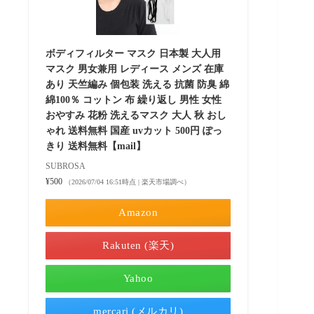
ボディフィルター マスク 日本製 大人用
マスク 男女兼用 レディース メンズ 在庫
あり 天竺編み 個包装 洗える 抗菌 防臭 綿
綿100％ コットン 布 繰り返し 男性 女性
おやすみ 花粉 洗えるマスク 大人 秋 おし
ゃれ 送料無料 国産 uvカット 500円 ぽっ
きり 送料無料【mail】
SUBROSA
¥500
（2026/07/04 16:51時点 | 楽天市場調べ）
Amazon
Rakuten (楽天)
Yahoo
mercari (メルカリ)