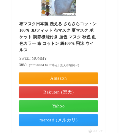
布マスク日本製 洗える さらさらコットン
100％ 3Dフィット 布マスク 夏マスク ポ
ケット 調節機能付き 血色 マスク 秋色 血
色カラー 布 コットン 綿100% 飛沫 ウイ
ルス
SWEET MOMMY
¥880
（2026/07/04 16:52時点 | 楽天市場調べ）
Amazon
Rakuten (楽天)
Yahoo
mercari (メルカリ)
ポチップ