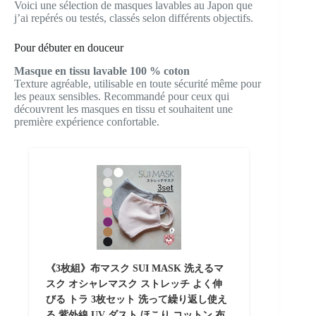
Voici une sélection de masques lavables au Japon que
j’ai repérés ou testés, classés selon différents objectifs.
Pour débuter en douceur
Masque en tissu lavable 100 % coton
Texture agréable, utilisable en toute sécurité même pour
les peaux sensibles. Recommandé pour ceux qui
découvrent les masques en tissu et souhaitent une
première expérience confortable.
《3枚組》布マスク SUI MASK 洗えるマ
スク オシャレマスク ストレッチ よく伸
びる トラ 3枚セット 洗って繰り返し使え
る 紫外線 UV ダスト ほこり コットン 布