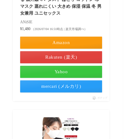
マスク 蒸れにくい 大きめ 保湿 保温 冬 男
女兼用 ユニセックス
ANiSIE
¥1,480
（2026/07/04 16:51時点 | 楽天市場調べ）
Amazon
Rakuten (楽天)
Yahoo
mercari (メルカリ)
ポチップ