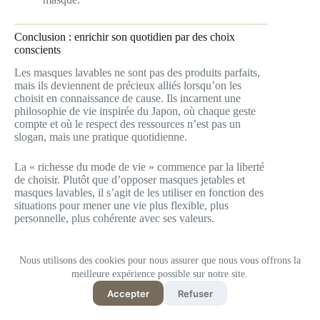
Conclusion : enrichir son quotidien par des choix
conscients
Les masques lavables ne sont pas des produits parfaits,
mais ils deviennent de précieux alliés lorsqu’on les
choisit en connaissance de cause. Ils incarnent une
philosophie de vie inspirée du Japon, où chaque geste
compte et où le respect des ressources n’est pas un
slogan, mais une pratique quotidienne.
La « richesse du mode de vie » commence par la liberté
de choisir. Plutôt que d’opposer masques jetables et
masques lavables, il s’agit de les utiliser en fonction des
situations pour mener une vie plus flexible, plus
personnelle, plus cohérente avec ses valeurs.
Commencez par essayer un masque correspondant à
Nous utilisons des cookies pour nous assurer que nous vous offrons la
votre objectif. En testant d’abord un modèle qui vous
interpelle, vous découvrirez progressivement la méthode
meilleure expérience possible sur notre site.
de choix qui vous convient parfaitement. Et peut-être,
Accepter
Refuser
au passage, redécouvrirez-vous ce que signifie vraiment
mottainai
: ne rien gaspiller, valoriser ce que l’on a, et