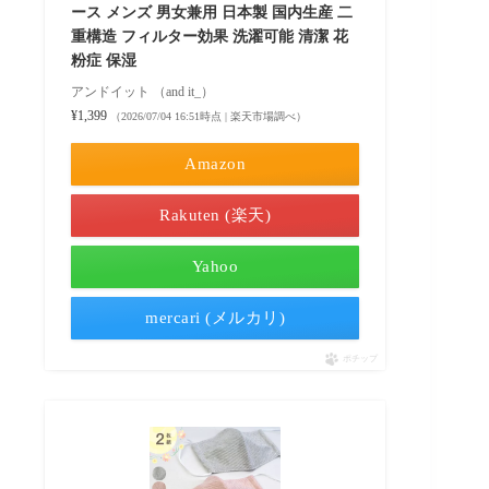
ース メンズ 男女兼用 日本製 国内生産 二
重構造 フィルター効果 洗濯可能 清潔 花
粉症 保湿
アンドイット （and it_）
¥1,399
（2026/07/04 16:51時点 | 楽天市場調べ）
Amazon
Rakuten (楽天)
Yahoo
mercari (メルカリ)
ポチップ