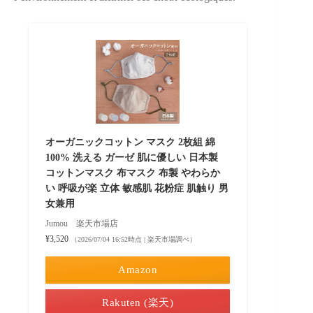
オーガニックコットン マスク 2枚組 綿
100% 洗える ガーゼ 肌に優しい 日本製
コットンマスク 布マスク 布製 やわらか
い 呼吸が楽 立体 敏感肌 花粉症 肌触り 男
女兼用
Jumou 楽天市場店
¥3,520
（2026/07/04 16:52時点 | 楽天市場調べ）
Amazon
Rakuten (楽天)