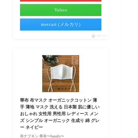
Yahoo
mercari (メルカリ)
ポチップ
華布 布マスク オーガニックコットン 薄
手 薄地 マスク 洗える 日本製 肌に優しい
おしゃれ 女性用 男性用 レディース メン
ズ シンプル オーガニック 生成り 綿 グレ
ー ネイビー
布ナプキン 華布〜hanafu〜