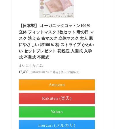
【日本製】 オーガニックコットン100％
立体 フィットマスク 2枚セット 母の日 マ
スク 洗える 布マスク 立体マスク 大人 肌
にやさしい 綿100％ 柄 ストライプ かわい
い セットプレゼント 花粉症 入園式 入学
式 卒業式 卒園式
まいにちなごみ
¥2,480
（2026/07/04 16:51時点 | 楽天市場調べ）
Amazon
Rakuten (楽天)
Yahoo
mercari (メルカリ)