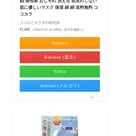
顔 個包装 おしゃれ 洗える 肌荒れしない
肌に優しいマスク 保湿 綿 絹 送料無料 コ
コカラ
ココロとカラダの研究所
¥2,860
（2026/07/04 16:52時点 | 楽天市場調べ）
Amazon
Rakuten (楽天)
Yahoo
mercari (メルカリ)
ポチップ