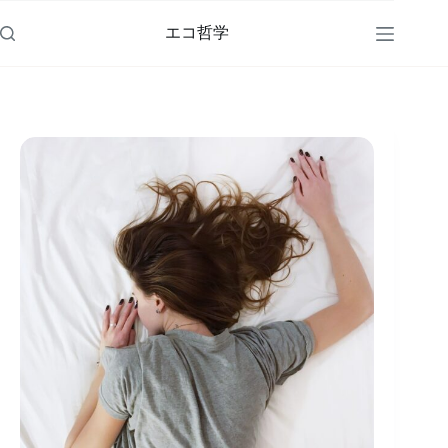
コ
ン
エコ哲学
テ
ン
ツ
へ
ス
キ
ッ
プ